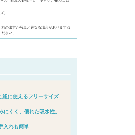
～8cm程度の各社ベビーキャリア/抱っこ紐
イズ）
、柄の出方が写真と異なる場合があります点
ください。
こ紐に使えるフリーサイズ
みにくく、優れた吸水性。
手入れも簡単