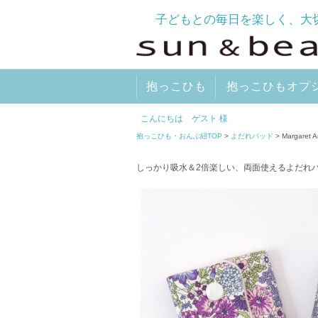
子どもとの毎日を楽しく、大
抱っこひも
抱っこひもオプ
こんにちは ゲスト 様
抱っこひも・おんぶ紐TOP
>
よだれパッド
> Margaret
しっかり吸水＆2倍楽しい、両面使えるよだれ