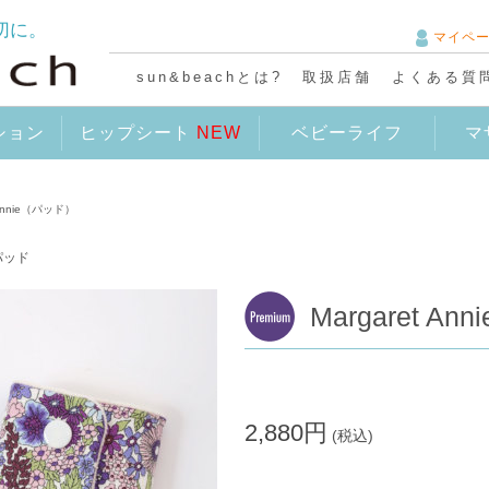
切に。
マイペ
sun&beachとは?
取扱店舗
よくある質
ション
ヒップシート
NEW
ベビーライフ
マ
 Annie（パッド）
パッド
Margaret A
2,880円
(税込)