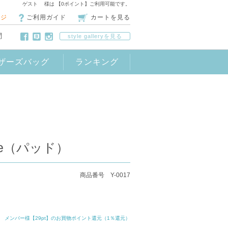
ゲスト 様は 【0ポイント】ご利用可能です。
ージ
ご利用ガイド
カートを見る
問
style galleryを見る
ザーズバッグ
ランキング
nnie（パッド）
商品番号 Y-0017
メンバー様【29pt】のお買物ポイント還元（1％還元）