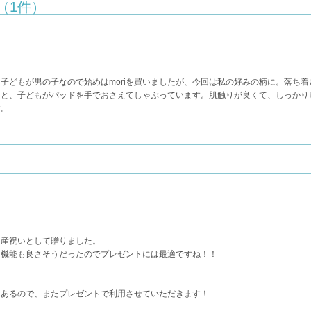
（1件）
子どもが男の子なので始めはmoriを買いましたが、今回は私の好みの柄に。落ち
ると、子どもがパッドを手でおさえてしゃぶっています。肌触りが良くて、しっかり
す。
出産祝いとして贈りました。
、機能も良さそうだったのでプレゼントには最適ですね！！
んあるので、またプレゼントで利用させていただきます！