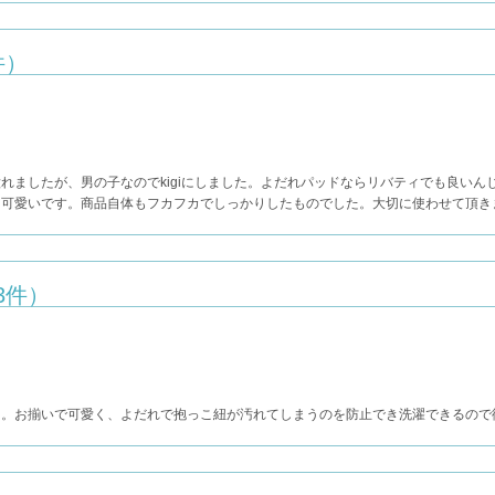
件）
れましたが、男の子なのでkigiにしました。よだれパッドならリバティでも良いん
く可愛いです。商品自体もフカフカでしっかりしたものでした。大切に使わせて頂き
3件）
た。お揃いで可愛く、よだれで抱っこ紐が汚れてしまうのを防止でき洗濯できるので