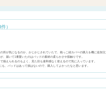
3件）
紐の所が気になるのか、かじかじされていたで、抱っこ紐カバーの購入を機に追加注
が、届いて1番驚いたのはパッドの素材の柔らかさや肌触りです。
ンで揃えられるのもよく、見た目も違和感なく使えるので気に入っています。
にも、パッドはあって損はないので、購入してよかったなと思います。