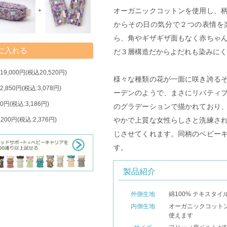
オーガニックコットンを使用し、
+
からその日の気分で２つの表情を
ら、角やギザギザ面もなく赤ちゃ
だ３層構造だからよだれも染みにく
9,000円(税込20,520円)
様々な種類の花が一面に咲き誇る
,850円(税込:3,078円)
ーデンのようで、まさにリバティ
0円(税込:3,186円)
のグラデーションで描かれており
やかで上質な女性らしさと洗練さ
200円(税込:2,376円)
じさせてくれます。同柄のベビー
す。
製品紹介
外側生地
綿100% テキスタ
内側生地
オーガニックコットン
使えます