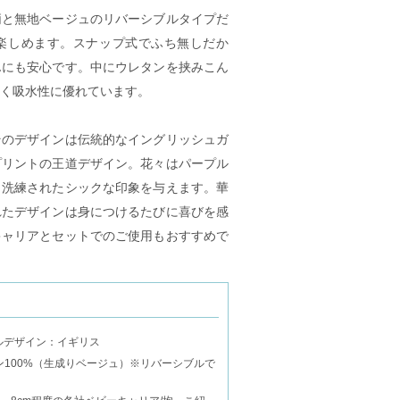
柄と無地ベージュのリバーシブルタイプだ
楽しめます。スナップ式でふち無しだか
んにも安心です。中にウレタンを挟みこん
く吸水性に優れています。
そのデザインは伝統的なイングリッシュガ
プリントの王道デザイン。花々はパープル
、洗練されたシックな印象を与えます。華
れたデザインは身につけるたびに喜びを感
キャリアとセットでのご使用もおすすめで
イルデザイン：イギリス
100%（生成りベージュ）※リバーシブルで