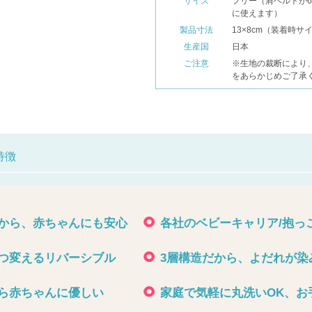
サイズ
フリー（肩ベルトが6
に使えます）
製品寸法
13×8cm（装着時サ
生産国
日本
ご注意
※生地の裁断により
をあらかじめご了承
特徴
から、赤ちゃんにも安心
各社のベビーキャリア/抱っ
つ変えるリバーシブル
3層構造だから、よだれが染
ら赤ちゃんに優しい
家庭で気軽に丸洗いOK、お