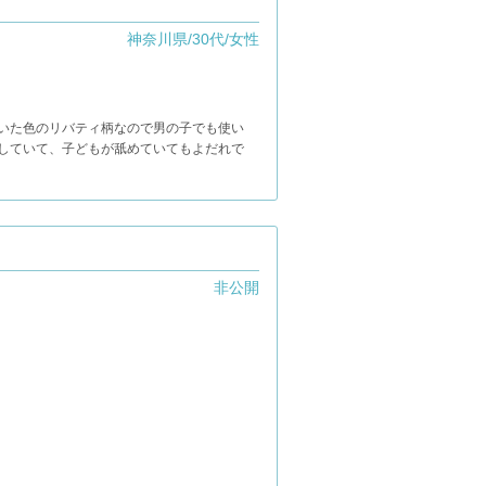
神奈川県/30代/女性
着いた色のリバティ柄なので男の子でも使い
していて、子どもが舐めていてもよだれで
非公開