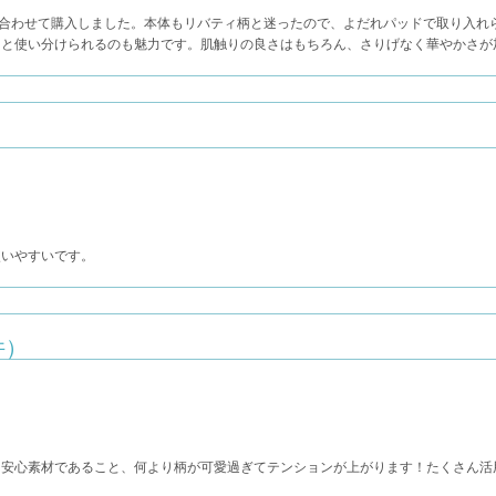
の抱っこ紐に合わせて購入しました。本体もリバティ柄と迷ったので、よだれパッドで取り
ュと使い分けられるのも魅力です。肌触りの良さはもちろん、さりげなく華やかさが
使いやすいです。
件）
、安心素材であること、何より柄が可愛過ぎてテンションが上がります！たくさん活