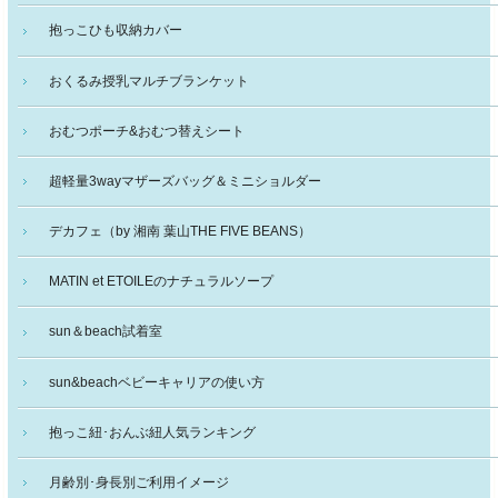
抱っこひも収納カバー
おくるみ授乳マルチブランケット
おむつポーチ&おむつ替えシート
超軽量3wayマザーズバッグ＆ミニショルダー
デカフェ（by 湘南 葉山THE FIVE BEANS）
MATIN et ETOILEのナチュラルソープ
sun＆beach試着室
sun&beachベビーキャリアの使い方
抱っこ紐･おんぶ紐人気ランキング
月齢別･身長別ご利用イメージ