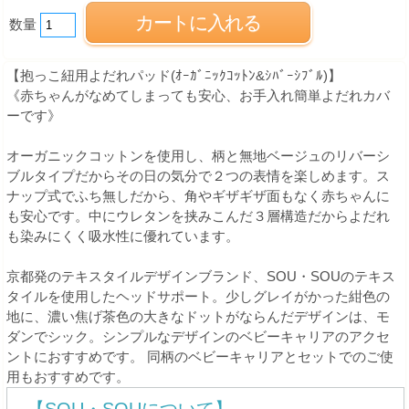
数量
【抱っこ紐用よだれパッド(ｵｰｶﾞﾆｯｸｺｯﾄﾝ&ｼﾊﾞｰｼﾌﾞﾙ)】
《赤ちゃんがなめてしまっても安心、お手入れ簡単よだれカバ
ーです》
オーガニックコットンを使用し、柄と無地ベージュのリバーシ
ブルタイプだからその日の気分で２つの表情を楽しめます。ス
ナップ式でふち無しだから、角やギザギザ面もなく赤ちゃんに
も安心です。中にウレタンを挟みこんだ３層構造だからよだれ
も染みにくく吸水性に優れています。
京都発のテキスタイルデザインブランド、SOU・SOUのテキス
タイルを使用したヘッドサポート。少しグレイがかった紺色の
地に、濃い焦げ茶色の大きなドットがならんだデザインは、モ
ダンでシック。シンプルなデザインのベビーキャリアのアクセ
ントにおすすめです。 同柄のベビーキャリアとセットでのご使
用もおすすめです。
【SOU・SOUについて】