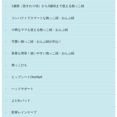
1歳前（首すわり頃）から3歳頃まで使える抱っこ紐
コンパクトでスマートな抱っこ紐・おんぶ紐
小柄なママも使える抱っこ紐・おんぶ紐
可愛い抱っこ紐・おんぶ紐が沢山！
装着も簡単！使いやすい抱っこ紐・おんぶ紐
抱っこひも
ヒップシートOruHip6
ヘッドサポート
よだれパッド
防寒レインケープ