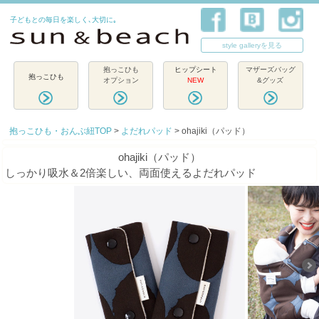
子どもとの毎日を楽しく､大切に｡
style galleryを見る
抱っこひも
ヒップシート
マザーズバッグ
抱っこひも
オプション
NEW
&グッズ
抱っこひも・おんぶ紐TOP
>
よだれパッド
> ohajiki（パッド）
ohajiki（パッド）
しっかり吸水＆2倍楽しい、両面使えるよだれパッド