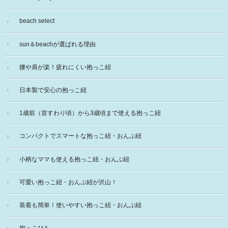
beach select
sun＆beachが選ばれる理由
腰や肩が楽！疲れにくい抱っこ紐
日本製で安心の抱っこ紐
1歳前（首すわり頃）から3歳頃まで使える抱っこ紐
コンパクトでスマートな抱っこ紐・おんぶ紐
小柄なママも使える抱っこ紐・おんぶ紐
可愛い抱っこ紐・おんぶ紐が沢山！
装着も簡単！使いやすい抱っこ紐・おんぶ紐