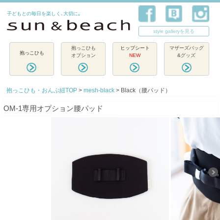
子どもとの毎日を楽しく､大切に｡
style galleryを見る
抱っこひも
ヒップシート
マザーズバッグ
抱っこひも
オプション
NEW
&グッズ
抱っこひも・おんぶ紐TOP
>
mesh-black
> Black（腰パッド）
OM-1専用オプション腰パッド