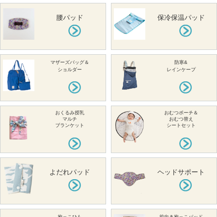
腰パッド
保冷保温パッド
マザーズバッグ＆
防寒&
ショルダー
レインケープ
おくるみ授乳
おむつポーチ＆
マルチ
おむつ替え
ブランケット
シートセット
よだれパッド
ヘッドサポート
抱っこひも
前向き抱っこパッド