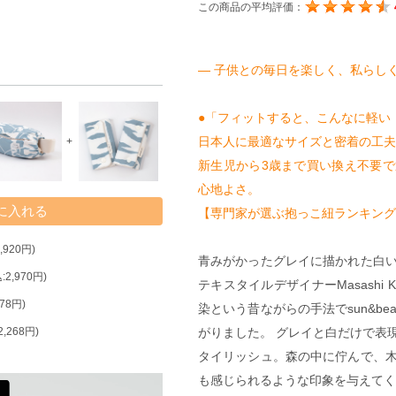
この商品の平均評価：
― 子供との毎日を楽しく、私らしく
●「フィットすると、こんなに軽い
日本人に最適なサイズと密着の工夫
+
新生児から3歳まで買い換え不要
心地よさ。
【専門家が選ぶ抱っこ紐ランキングm
920円)
青みがかったグレイに描かれた白
2,970円)
テキスタイルデザイナーMasashi
78円)
染という昔ながらの手法でsun&b
がりました。 グレイと白だけで表
,268円)
タイリッシュ。森の中に佇んで、
も感じられるような印象を与えてく