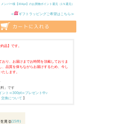
メンバー様【304pt】のお買物ポイント還元（1％還元）
≪
ギフトラッピングご希望はこちら≫
予約品】です。
ており、お届けまでお時間を頂戴しておりま
し、品質を保ちながらお届けするため、今し
いたします。
す
無料」です
ト≪300pt≫プレゼント中♪
・交換について
】
(15件)