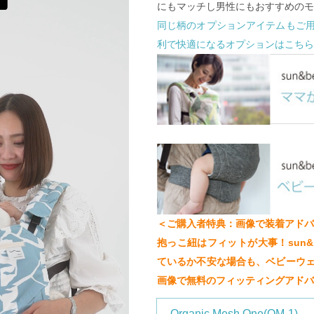
にもマッチし男性にもおすすめのモ
同じ柄のオプションアイテムもご
利で快適になるオプションはこちら
＜ご購入者特典：画像で装着アドバ
抱っこ紐はフィットが大事！sun&
ているか不安な場合も、ベビーウ
画像で無料のフィッティングアドバ
Organic Mesh One(OM-1)