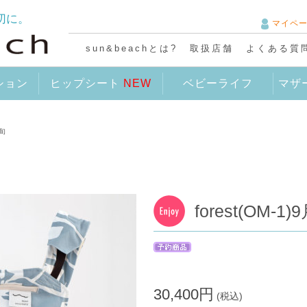
切に。
マイペ
sun&beachとは?
取扱店舗
よくある質
ション
ヒップシート
NEW
ベビーライフ
マザ
下旬
forest(OM-1
30,400円
(税込)