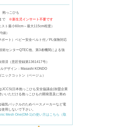
 抱っこひも
頃まで
※新生児インサート不要です
スト最小60cm～最大115cm程度）
平均値）
サポート）ベビー安全ベルト付／PL保険対応
技術センターQTEC他、第3者機関による強
得済（意匠登録第1361417号）
デザイン：Masashi KONDO
ガニックコットン（ベージュ）
）
chはJCCS(日本抱っこひも安全協議会)加盟企業
使いいただける抱っこひもの開発普及に努め
は磁気バックルのためペースメーカーなど電
は使用しないで下さい。
ganic Mesh One(OM-1)の使い方はこちら（取