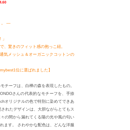
4.60
。 ―
！」
で、驚きのフィット感の抱っこ紐。
で通気メッシュ＆オーガニックコットンの
ybest1位に選ばれました】
いモチーフは、白樺の森を表現したもの。
 KONDOさんの代表的なモチーフを、手捺
eachオリジナルの色で特別に染めてできあ
現されたデザインは、大胆ながらとてもス
木々の間から漏れてくる陽の光や風の匂い
れます。 さわやかな配色は、どんな洋服