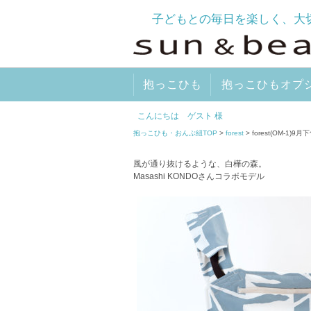
子どもとの毎日を楽しく、大
抱っこひも
抱っこひもオプ
こんにちは ゲスト 様
抱っこひも・おんぶ紐TOP
>
forest
> forest(OM-1)9月
風が通り抜けるような、白樺の森。
Masashi KONDOさんコラボモデル