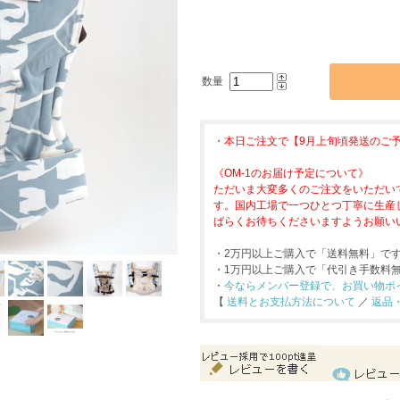
数量
・
本日ご注文で【9月上旬頃発送のご
《OM-1のお届け予定について》
ただいま大変多くのご注文をいただい
す。国内工場で一つひとつ丁寧に生産
ばらくお待ちくださいますようお願い
・2万円以上ご購入で「送料無料」で
・1万円以上ご購入で「代引き手数料
・
今ならメンバー登録で、お買い物ポイン
【
送料とお支払方法について
／
返品