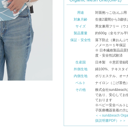
用途
対面抱っこ/おんぶ用
対象月齢
生後2週間から3歳
サイズ
男女兼用フリー（ウエ
製品重量
約600g（全モデル
保証・安全性
落下防止（兼おんぶ
／メーカー１年保証
※ 日本繊維製品品質
度・安全性試験済
生産国
日本製 ※意匠登録取
外側生地
綿100%、テキスタイル
内側生地
ポリエステル、オー
ベルト
ナイロン（こげ茶色
その他
株式会社sun&bea
であり、安心してお
ております
※ベビー安全ベルト
子医療機器装着の方
＜＜sun&beach Or
扱説明書PDF）＞＞