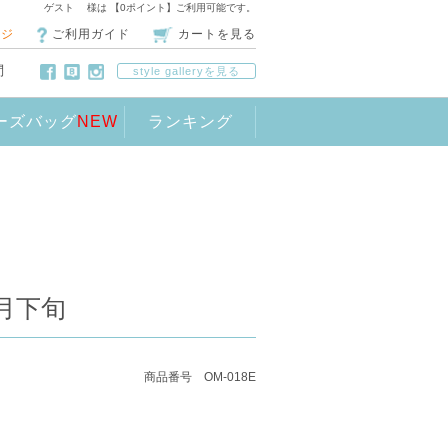
ゲスト 様は 【0ポイント】ご利用可能です。
ージ
ご利用ガイド
カートを見る
問
style galleryを見る
ーズバッグ
NEW
ランキング
)9月下旬
商品番号 OM-018E