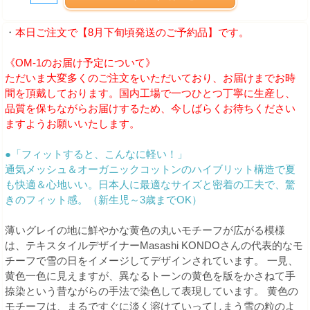
・
本日ご注文で【8月下旬頃発送のご予約品】です。
《OM-1のお届け予定について》
ただいま大変多くのご注文をいただいており、お届けまでお時
間を頂戴しております。国内工場で一つひとつ丁寧に生産し、
品質を保ちながらお届けするため、今しばらくお待ちください
ますようお願いいたします。
●「フィットすると、こんなに軽い！」
通気メッシュ＆オーガニックコットンのハイブリット構造で夏
も快適＆心地いい。日本人に最適なサイズと密着の工夫で、驚
きのフィット感。（新生児～3歳までOK）
薄いグレイの地に鮮やかな黄色の丸いモチーフが広がる模様
は、テキスタイルデザイナーMasashi KONDOさんの代表的なモ
チーフで雪の日をイメージしてデザインされています。 一見、
黄色一色に見えますが、異なるトーンの黄色を版をかさねて手
捺染という昔ながらの手法で染色して表現しています。 黄色の
モチーフは、まるですぐに淡く溶けていってしまう雪の粒のよ