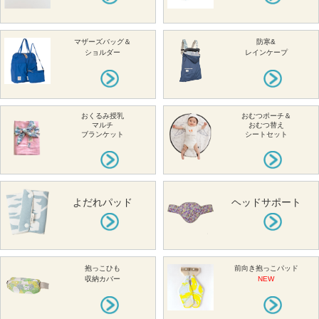
マザーズバッグ＆
防寒&
ショルダー
レインケープ
おくるみ授乳
おむつポーチ＆
マルチ
おむつ替え
ブランケット
シートセット
よだれパッド
ヘッドサポート
抱っこひも
前向き抱っこパッド
収納カバー
NEW