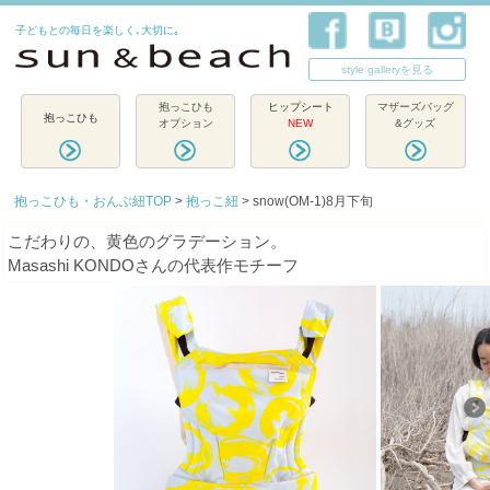
子どもとの毎日を楽しく､大切に｡
style galleryを見る
抱っこひも
ヒップシート
マザーズバッグ
抱っこひも
オプション
NEW
&グッズ
抱っこひも・おんぶ紐TOP
>
抱っこ紐
> snow(OM-1)8月下旬
こだわりの、黄色のグラデーション。
Masashi KONDOさんの代表作モチーフ