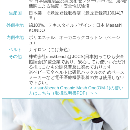
※ 日本繊維製品品質技術センターQTEC他、第3者
機関による強度・安全性試験済
生産国
日本製 ※意匠登録取得済（意匠登録第1361417
号）
外側生地
綿100%、テキスタイルデザイン：日本 Masashi
KONDO
内側生地
ポリエステル、オーガニックコットン（ベージ
ュ）
ベルト
ナイロン（こげ茶色）
その他
株式会社sun&beachはJCCS(日本抱っこひも安全
協議会)加盟企業であり、安心してお使いいただけ
る抱っこひもの開発普及に努めております
※ベビー安全ベルトは磁気バックルのためペース
メーカーなど電子医療機器装着の方は使用しない
で下さい。
＜＜sun&beach Organic Mesh One(OM-1)の使い
方はこちら（取扱説明書PDF）＞＞