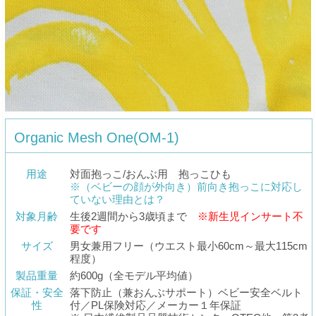
Organic Mesh One(OM-1)
用途
対面抱っこ/おんぶ用 抱っこひも
※（ベビーの顔が外向き）前向き抱っこに対応し
ていない理由とは？
対象月齢
生後2週間から3歳頃まで
※新生児インサート不
要です
サイズ
男女兼用フリー（ウエスト最小60cm～最大115cm
程度）
製品重量
約600g（全モデル平均値）
保証・安全
落下防止（兼おんぶサポート）ベビー安全ベルト
性
付／PL保険対応／メーカー１年保証