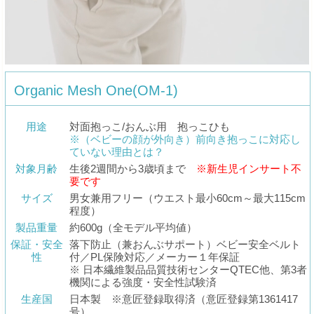
Organic Mesh One(OM-1)
用途
対面抱っこ/おんぶ用 抱っこひも
※（ベビーの顔が外向き）前向き抱っこに対応し
ていない理由とは？
対象月齢
生後2週間から3歳頃まで
※新生児インサート不
要です
サイズ
男女兼用フリー（ウエスト最小60cm～最大115cm
程度）
製品重量
約600g（全モデル平均値）
保証・安全
落下防止（兼おんぶサポート）ベビー安全ベルト
性
付／PL保険対応／メーカー１年保証
※ 日本繊維製品品質技術センターQTEC他、第3者
機関による強度・安全性試験済
生産国
日本製 ※意匠登録取得済（意匠登録第1361417
号）