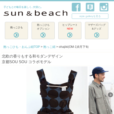
子どもとの毎日を楽しく､大切に｡
style galleryを見る
抱っこひも
ヒップシート
マザーズバッグ
抱っこひも
オプション
NEW
&グッズ
抱っこひも・おんぶ紐TOP
>
抱っこ紐
> ohajiki(OM-1)8月下旬
北欧の香りもする和モダンデザイン
京都SOU SOU コラボモデル