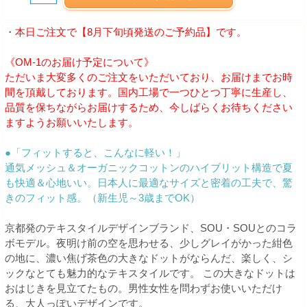
・
本日ご注文で【8月下旬頃発送のご予約品】です。
《OM-1のお届け予定について》
ただいま大変多くのご注文をいただいており、お届けまでお時
間を頂戴しております。国内工場で一つひとつ丁寧に生産し、
品質を保ちながらお届けするため、今しばらくお待ちください
ますようお願いいたします。
●「フィットすると、こんなに軽い！」
通気メッシュ＆オーガニックコットンのハイブリット構造で夏
も快適＆心地いい。日本人に最適なサイズと密着の工夫で、驚
きのフィット感。（新生児～3歳までOK）
京都発のテキスタイルデザインブランド、SOU・SOUとのコラ
ボモデル。夜明け前の空を思わせる、少しグレイがかった紺色
の地に、濃い焦げ茶色の大きなドットがならんだ、楽しく、シ
ックなとても魅力的なテキスタイルです。 この大きなドットは
おはじきを見立てたもの。男性女性を問わずお使いいただけ
る、大人っぽいデザインです。