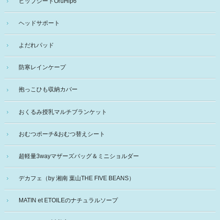
ヒップシートOruHip6
ヘッドサポート
よだれパッド
防寒レインケープ
抱っこひも収納カバー
おくるみ授乳マルチブランケット
おむつポーチ&おむつ替えシート
超軽量3wayマザーズバッグ＆ミニショルダー
デカフェ（by 湘南 葉山THE FIVE BEANS）
MATIN et ETOILEのナチュラルソープ