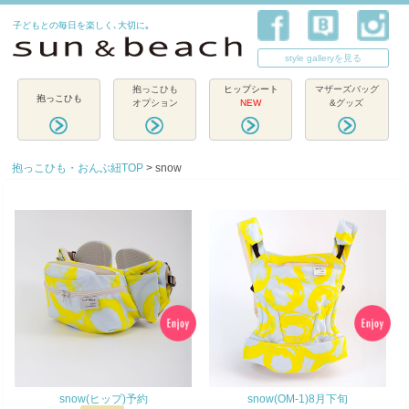
子どもとの毎日を楽しく､大切に｡
style galleryを見る
抱っこひも
ヒップシート
マザーズバッグ
抱っこひも
オプション
NEW
&グッズ
抱っこひも・おんぶ紐TOP
> snow
snow(ヒップ)予約
snow(OM-1)8月下旬