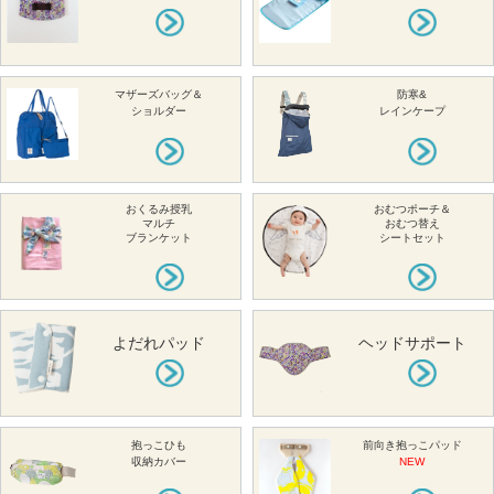
マザーズバッグ＆
防寒&
ショルダー
レインケープ
おくるみ授乳
おむつポーチ＆
マルチ
おむつ替え
ブランケット
シートセット
よだれパッド
ヘッドサポート
抱っこひも
前向き抱っこパッド
収納カバー
NEW