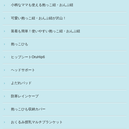
小柄なママも使える抱っこ紐・おんぶ紐
可愛い抱っこ紐・おんぶ紐が沢山！
装着も簡単！使いやすい抱っこ紐・おんぶ紐
抱っこひも
ヒップシートOruHip6
ヘッドサポート
よだれパッド
防寒レインケープ
抱っこひも収納カバー
おくるみ授乳マルチブランケット