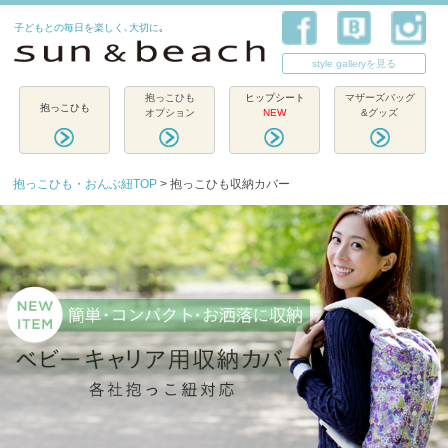
子どもとの毎日を楽しく､大切に｡
style galleryを見る
抱っこひも
ヒップシート
マザーズバッグ
抱っこひも
オプション
NEW
&グッズ
抱っこひも・おんぶ紐TOP
> 抱っこひも収納カバー