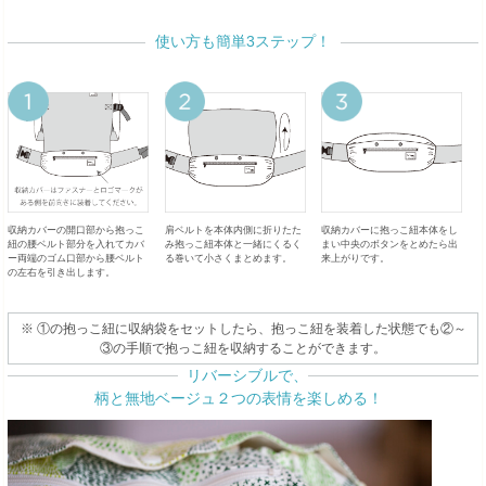
使い方も簡単3ステップ！
収納カバーの開口部から抱っこ
肩ベルトを本体内側に折りたた
収納カバーに抱っこ紐本体をし
紐の腰ベルト部分を入れてカバ
み抱っこ紐本体と一緒にくるく
まい中央のボタンをとめたら出
ー両端のゴム口部から腰ベルト
る巻いて小さくまとめます。
来上がりです。
の左右を引き出します。
※ ①の抱っこ紐に収納袋をセットしたら、抱っこ紐を装着した状態でも②～
③の手順で抱っこ紐を収納することができます。
リバーシブルで、
柄と無地ベージュ２つの表情を楽しめる！