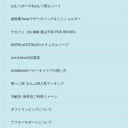
おむつポーチ&おむつ替えシート
超軽量3wayマザーズバッグ＆ミニショルダー
デカフェ（by 湘南 葉山THE FIVE BEANS）
MATIN et ETOILEのナチュラルソープ
sun＆beach試着室
sun&beachベビーキャリアの使い方
抱っこ紐･おんぶ紐人気ランキング
月齢別･身長別ご利用イメージ
ギフトラッピングについて
アフターサポートについて