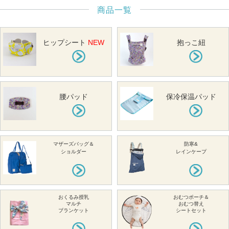
商品一覧
ヒップシート
NEW
抱っこ紐
腰パッド
保冷保温パッド
マザーズバッグ＆
防寒&
ショルダー
レインケープ
おくるみ授乳
おむつポーチ＆
マルチ
おむつ替え
ブランケット
シートセット