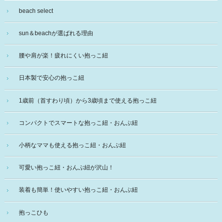
beach select
sun＆beachが選ばれる理由
腰や肩が楽！疲れにくい抱っこ紐
日本製で安心の抱っこ紐
1歳前（首すわり頃）から3歳頃まで使える抱っこ紐
コンパクトでスマートな抱っこ紐・おんぶ紐
小柄なママも使える抱っこ紐・おんぶ紐
可愛い抱っこ紐・おんぶ紐が沢山！
装着も簡単！使いやすい抱っこ紐・おんぶ紐
抱っこひも