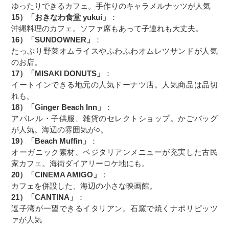
ゆったりできるカフェ。手作りのキャラメルナッツが人気
15）「おきなわ食堂 yukui」
：
沖縄料理のカフェ。ソファ席もあって子連れも大丈夫。
16）「SUNDOWNER」
：
たっぷり野菜オムライスやふわふわオムレツサンドが人気
のお店。
17）「MISAKI DONUTS」
：
イートインできる地元の人気ドーナツ店。人気商品は品切
れも。
18）「Ginger Beach Inn」
：
アパレル・子供服、雑貨のセレクトショップ。かごバッグ
が人気。海辺の雰囲気が○。
19）「Beach Muffin」
：
オーガニック素材、ベジタリアンメニューが充実した古民
家カフェ。海街ダイアリーロケ地にも。
20）「CINEMA AMIGO」
：
カフェを併設した、海辺の小さな映画館。
21）「CANTINA」
：
逗子湾が一望できるイタリアン。石窯で焼くナポリピッツ
ァが人気