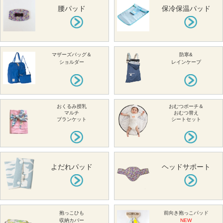
腰パッド
保冷保温パッド
マザーズバッグ＆
防寒&
ショルダー
レインケープ
おくるみ授乳
おむつポーチ＆
マルチ
おむつ替え
ブランケット
シートセット
よだれパッド
ヘッドサポート
抱っこひも
前向き抱っこパッド
収納カバー
NEW