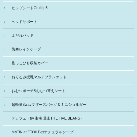
ヒップシートOruHip6
ヘッドサポート
よだれパッド
防寒レインケープ
抱っこひも収納カバー
おくるみ授乳マルチブランケット
おむつポーチ&おむつ替えシート
超軽量3wayマザーズバッグ＆ミニショルダー
デカフェ（by 湘南 葉山THE FIVE BEANS）
MATIN et ETOILEのナチュラルソープ