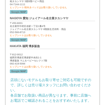
柏タカシマヤ S館6階ベビー用品
04-7144-1111
ヒップシート/前向きパッドはお取り扱いしていません
NAGOYA 愛知 ジェイアール名古屋タカシマヤ
〒450-6001
名古屋市中村区名駅一丁目1番4号
ジェイアール名古屋タカシマヤ 8階新生児衣料・用品
052-566-8713
ヒップシートはお取り扱いしていません
HAKATA 福岡 博多阪急
〒812-0012
福岡市博多区博多駅中央街1-1
博多阪急 マム＆ベビーセレクト7階
092-419-5094
ヒップシートはお取り扱いしていません
店頭にないモデルもお取り寄せご対応も可能ですの
で、詳しくは売り場スタッフにお問い合わせくださ
い。
各店舗でお取扱い商品が異なります。事前に店舗へ
お電話でご確認されることをおすすめいたします。