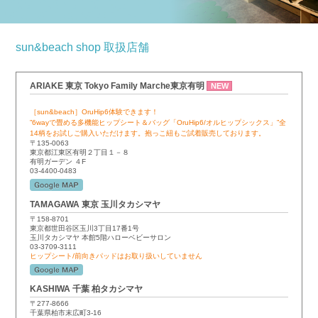
sun&beach shop 取扱店舗
ARIAKE 東京 Tokyo Family Marche東京有明
NEW
［sun&beach］OruHip6体験できます！
”6wayで畳める多機能ヒップシート＆バッグ「OruHip6/オルヒップシックス」”全
14柄をお試しご購入いただけます。抱っこ紐もご試着販売しております。
〒135-0063
東京都江東区有明２丁目１－８
有明ガーデン ４F
03-4400-0483
TAMAGAWA 東京 玉川タカシマヤ
〒158-8701
東京都世田谷区玉川3丁目17番1号
玉川タカシマヤ 本館5階ハローベビーサロン
03-3709-3111
ヒップシート/前向きパッドはお取り扱いしていません
KASHIWA 千葉 柏タカシマヤ
〒277-8666
千葉県柏市末広町3-16