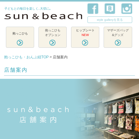
子どもとの毎日を楽しく､大切に｡
style galleryを見る
抱っこひも
ヒップシート
マザーズバッグ
抱っこひも
オプション
NEW
&グッズ
抱っこひも・おんぶ紐TOP
> 店舗案内
店舗案内