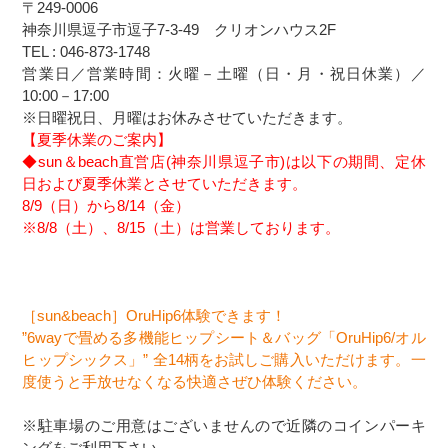
〒249-0006
神奈川県逗子市逗子7-3-49 クリオンハウス2F
TEL : 046-873-1748
営業日／営業時間：火曜－土曜（日・月・祝日休業）／
10:00－17:00
※日曜祝日、月曜はお休みさせていただきます。
【夏季休業のご案内】
◆sun＆beach直営店(神奈川県逗子市)は以下の期間、定休
日および夏季休業とさせていただきます。
8/9（日）から8/14（金）
※8/8（土）、8/15（土）は営業しております。
［sun&beach］OruHip6体験できます！
”6wayで畳める多機能ヒップシート＆バッグ「OruHip6/オル
ヒップシックス」” 全14柄をお試しご購入いただけます。一
度使うと手放せなくなる快適さぜひ体験ください。
※駐車場のご用意はございませんので近隣のコインパーキ
ングをご利用下さい。