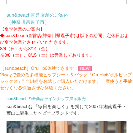
sun&beach直営店舗のご案内
（神奈川県逗子市）
【夏季休業のご案内】
◆sun＆beach直営店(神奈川県逗子市)は以下の期間、定休日およ
び夏季休業とさせていただきます。
8/9（日）から8/14（金）
※8/8（土）、8/15（土）は営業しております。
［sun&beach］OruHip6体験できます！
NEW
”6wayで畳める多機能ヒップシート＆バッグ「OruHip6/オルヒップ
シックス」” 全14柄をお試しご購入いただけます。一度使うと手放
せなくなる快適さぜひ体験ください。
sun&beachの全商品ラインナップ展示販売
sun&beachは「毎日を楽しく」を掲げて2007年湘南逗子・
葉山に誕生したベビーブランドです。