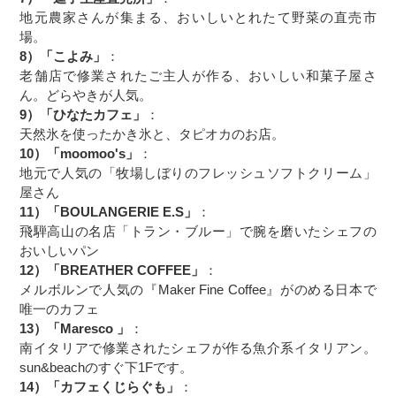
地元農家さんが集まる、おいしいとれたて野菜の直売市
場。
8）「こよみ」
：
老舗店で修業されたご主人が作る、おいしい和菓子屋さ
ん。どらやきが人気。
9）「ひなたカフェ」
：
天然氷を使ったかき氷と、タピオカのお店。
10）「moomoo's」
：
地元で人気の「牧場しぼりのフレッシュソフトクリーム」
屋さん
11）「BOULANGERIE E.S」
：
飛騨高山の名店「トラン・ブルー」で腕を磨いたシェフの
おいしいパン
12）「BREATHER COFFEE」
：
メルボルンで人気の『Maker Fine Coffee』がのめる日本で
唯一のカフェ
13）「Maresco 」
：
南イタリアで修業されたシェフが作る魚介系イタリアン。
sun&beachのすぐ下1Fです。
14）「カフェくじらぐも」
：