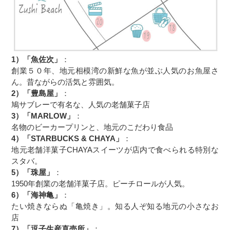
1）「魚佐次」
：
創業５０年、地元相模湾の新鮮な魚が並ぶ人気のお魚屋さ
ん。昔ながらの活気と雰囲気。
2）「豊島屋」
：
鳩サブレーで有名な、人気の老舗菓子店
3）「MARLOW」
：
名物のビーカープリンと、地元のこだわり食品
4）「STARBUCKS & CHAYA」
：
地元老舗洋菓子CHAYAスイーツが店内で食べられる特別な
スタバ。
5）「珠屋」
：
1950年創業の老舗洋菓子店。ピーチロールが人気。
6）「海神亀」
：
たい焼きならぬ「亀焼き」。知る人ぞ知る地元の小さなお
店
7）「逗子生産直売所」
：