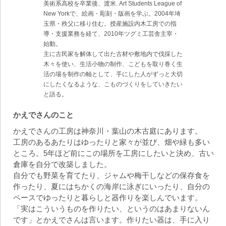
美術系高校を卒業後、渡米. Art Students League of
New Yorkで、絵画・彫刻・版画を学ぶ。2004年埼
玉県・秩父に移り住む。授産施設内木工房での指
導・支援業務を経て、2010年ツグミ工芸舎主宰・
始動。
主に古民家を解体して出た古材や敷地内で伐採した
木々を使い、生活小物の制作、こどもを取り巻く生
活の場を制作の軸として、手にした人がずっと大切
にしたくなるような、こものづくりをしていきたい
と語る。
かえでさんのこと
かえでさんの工房は神奈川・葉山の木古庭にあります。
工房のあるあたりはゆったりと家々が並び、畑や緑も多い
ところ。5年ほど前にこの場所を工房にしたいと決め、古い
倉庫を自分で改築しました。
自分でも野菜を育てたり、ジャムや梅干しなどの保存食を
作ったり、夏にはちかくの海岸に泳ぎにいったり、自分の
ペースでゆったりと暮らしと器作りを楽しんでいます。
「実はこういうものを作りたい、というのはあまりないん
です」とかえでさんは言います。作りたい器は、手に入り