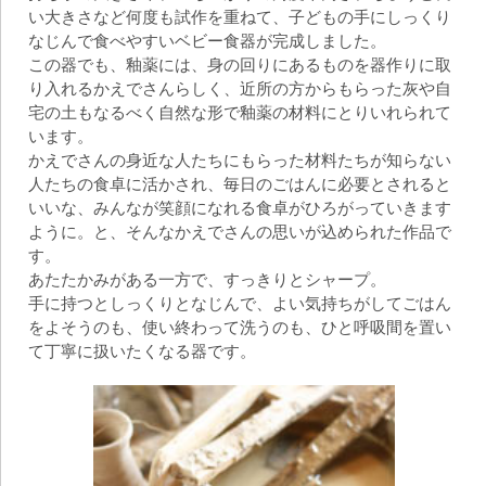
い大きさなど何度も試作を重ねて、子どもの手にしっくり
なじんで食べやすいベビー食器が完成しました。
この器でも、釉薬には、身の回りにあるものを器作りに取
り入れるかえでさんらしく、近所の方からもらった灰や自
宅の土もなるべく自然な形で釉薬の材料にとりいれられて
います。
かえでさんの身近な人たちにもらった材料たちが知らない
人たちの食卓に活かされ、毎日のごはんに必要とされると
いいな、みんなが笑顔になれる食卓がひろがっていきます
ように。と、そんなかえでさんの思いが込められた作品で
す。
あたたかみがある一方で、すっきりとシャープ。
手に持つとしっくりとなじんで、よい気持ちがしてごはん
をよそうのも、使い終わって洗うのも、ひと呼吸間を置い
て丁寧に扱いたくなる器です。