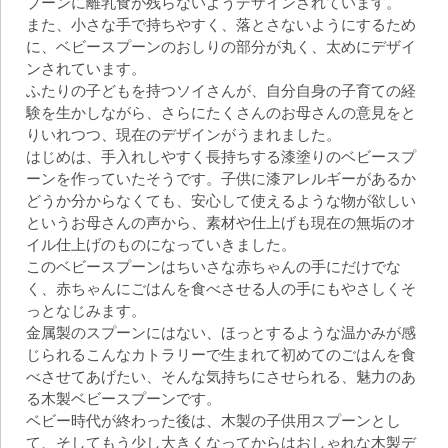
プーンに離乳食が残らないようデザインされています。
また、小さな手で持ちやすく、落とさないようにするため
に、ベビースプーンのおしりの部分が丸く、太めにデザイ
ンされています。
ふたりの子どもを持つソイさんが、自分自身の子育ての経
験を生かしながら、さらにたくさんのお母さんの意見をと
りいれつつ、現在のデザインがうまれました。
はじめは、手入れしやすく長持ちする漆塗りのベビースプ
ーンを作っていたそうです。子供に漆アレルギーがあるか
どうか分からなくても、安心して使えるような物が欲しい
というお母さんの声から、素材や仕上げも現在の無垢のオ
イル仕上げのものになっていきました。
このベビースプーンはちいさな赤ちゃんの手にだけでな
く、赤ちゃんにごはんを食べさせる人の手にもやさしくそ
っとなじみます。
金属製のスプーンにはない、ほっとするような温かみが感
じられるこんなカトラリーで生まれて初めてのごはんを食
べさせてあげたい、そんな気持ちにさせられる、魅力のあ
る木製ベビースプーンです。
ベビー時代が終わった後は、木製の子供用スプーンとし
て、そしてもう少し大きくなってからはおしゃれな木製デ