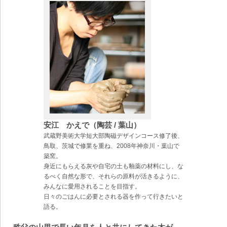
安江 かえで（陶芸 / 葉山）
武蔵野美術大学短大部陶磁デザインコース修了後、
鳥取、茨城で修業を重ね、2008年神奈川・葉山で
築窯。
身近にもらえる灰や自宅の土も釉薬の材料にし、な
るべく自然な形で、それらの原料が活きるように、
みんなに愛用されることを目指す。
日々のごはんに必要とされる器を作って行きたいと
語る。