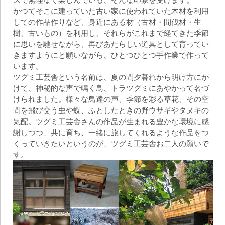
かつてそこに建っていた古い家に使われていた木材を利用
しての作品作りなど、身近にある材（古材・間伐材・生
樹、古いもの）を利用し、それらがこれまで経てきた季節
に思いを馳せながら、再びあたらしい道具として育ってい
きますようにと願いながら、ひとつひとつ手作業で作って
います。
ツグミ工芸舎という名前は、夏の間夕暮れから明け方にか
けて、神秘的な声で鳴く鳥、トラツグミにあやかって名づ
けられました。様々な鳥達の声、季節を彩る草花、その空
間を飛び交う虫や蝶、ふとしたときの野ウサギやタヌキの
気配。ツグミ工芸舎さんの作品が生まれる豊かな環境に感
謝しつつ、共に育ち、一緒に旅してくれるような作品をつ
くっていきたいというのが、ツグミ工芸舎お二人の願いで
す。