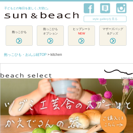
子どもとの毎日を楽しく､大切に｡
style galleryを見る
抱っこひも
ヒップシート
マザーズバッグ
抱っこひも
オプション
NEW
&グッズ
抱っこひも・おんぶ紐TOP
> kitchen