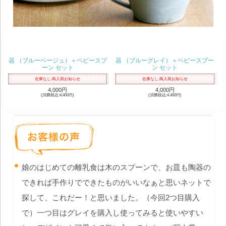
器 （ブルーベージュ）＋ベビースプ
器 （ブルーグレイ）＋ベビースプー
ーン セット
ン セット
在庫なし:再入荷お知らせ
在庫なし:再入荷お知らせ
4,000円
4,000円
(消費税込:4,400円)
(消費税込:4,400円)
娘のはじめての離乳食は木のスプーンで、お皿も陶器の
できれば手作りでできたものがいいなぁと思いネットで
探して、これだー！と思いました。（今回2つ目購入
で）一つ目はグレイを購入し使ってみると使いやすい