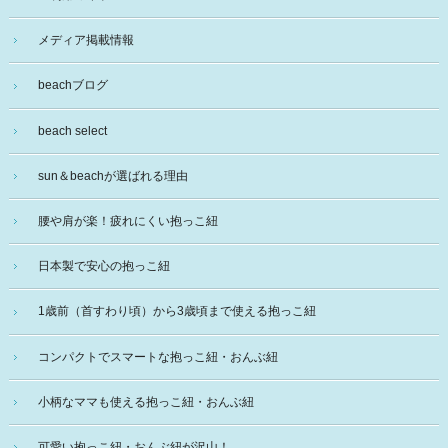
メディア掲載情報
beachブログ
beach select
sun＆beachが選ばれる理由
腰や肩が楽！疲れにくい抱っこ紐
日本製で安心の抱っこ紐
1歳前（首すわり頃）から3歳頃まで使える抱っこ紐
コンパクトでスマートな抱っこ紐・おんぶ紐
小柄なママも使える抱っこ紐・おんぶ紐
可愛い抱っこ紐・おんぶ紐が沢山！