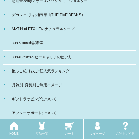
超軽量3wayマザーズバッグ＆ミニショルダー
デカフェ（by 湘南 葉山THE FIVE BEANS）
MATIN et ETOILEのナチュラルソープ
sun＆beach試着室
sun&beachベビーキャリアの使い方
抱っこ紐･おんぶ紐人気ランキング
月齢別･身長別ご利用イメージ
ギフトラッピングについて
アフターサポートについて
よくあるご質問
HOME
商品一覧
カート
マイページ
ご利用ガイド