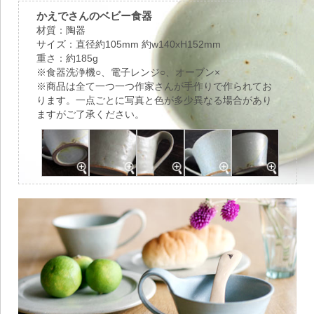
かえでさんのベビー食器
材質：陶器
サイズ：直径約105mm 約w140xH152mm
重さ：約185g
※食器洗浄機○、電子レンジ○、オーブン×
※商品は全て一つ一つ作家さんが手作りで作られてお
ります。一点ごとに写真と色が多少異なる場合があり
ますがご了承ください。