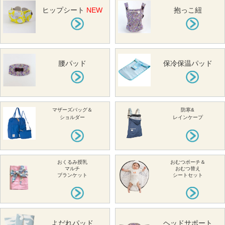
ヒップシート
NEW
抱っこ紐
腰パッド
保冷保温パッド
マザーズバッグ＆
防寒&
ショルダー
レインケープ
おくるみ授乳
おむつポーチ＆
マルチ
おむつ替え
ブランケット
シートセット
よだれパッド
ヘッドサポート