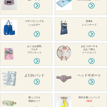
マザーズバッグ＆
防寒&
ショルダー
レインケープ
おくるみ授乳
おむつポーチ＆
マルチ
おむつ替え
ブランケット
シートセット
よだれパッド
ヘッドサポート
抱っこひも
前向き抱っこパッド
収納カバー
NEW