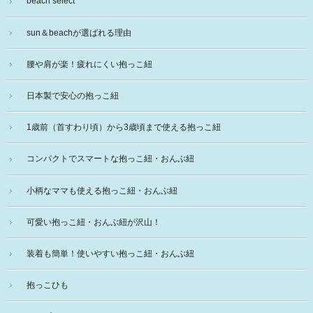
beach select
sun＆beachが選ばれる理由
腰や肩が楽！疲れにくい抱っこ紐
日本製で安心の抱っこ紐
1歳前（首すわり頃）から3歳頃まで使える抱っこ紐
コンパクトでスマートな抱っこ紐・おんぶ紐
小柄なママも使える抱っこ紐・おんぶ紐
可愛い抱っこ紐・おんぶ紐が沢山！
装着も簡単！使いやすい抱っこ紐・おんぶ紐
抱っこひも