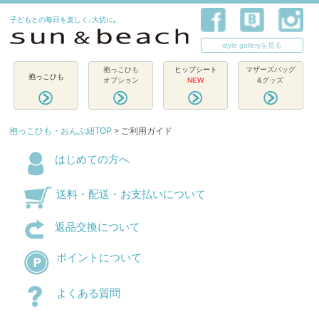
子どもとの毎日を楽しく､大切に｡
style galleryを見る
抱っこひも
ヒップシート
マザーズバッグ
抱っこひも
オプション
NEW
&グッズ
抱っこひも・おんぶ紐TOP
> ご利用ガイド
はじめての方へ
送料・配送・お支払いについて
返品交換について
ポイントについて
よくある質問