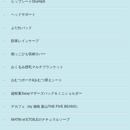
ヒップシートOruHip6
ヘッドサポート
よだれパッド
防寒レインケープ
抱っこひも収納カバー
おくるみ授乳マルチブランケット
おむつポーチ&おむつ替えシート
超軽量3wayマザーズバッグ＆ミニショルダー
デカフェ（by 湘南 葉山THE FIVE BEANS）
MATIN et ETOILEのナチュラルソープ