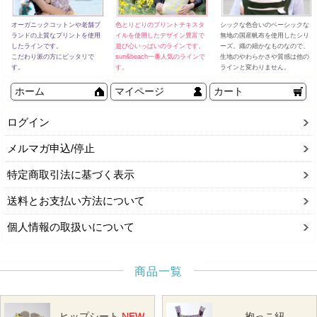
オーガニックコットンや老舗ブ
色とりどりのプリントテキスタ
シックな色合いのベーシックな
ランドの上質なプリントを使用
イルを使用したデザイン豊富で
無地の国産帆布を使用したシリ
したラインです。
遊び心いっぱいのラインです。
ーズ。織の細かなものなので、
こだわり派の方にピッタリで
sun&beach一番人気のラインで
生地のやわらかさや質感は他の
す。
す。
ラインと変わりません。
ホーム
マイページ
カート
ログイン
メルマガ申込/停止
特定商取引法に基づく表示
送料とお支払い方法について
個人情報の取扱いについて
商品一覧
ヒップシート
NEW
抱っこ紐