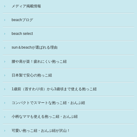
メディア掲載情報
beachブログ
beach select
sun＆beachが選ばれる理由
腰や肩が楽！疲れにくい抱っこ紐
日本製で安心の抱っこ紐
1歳前（首すわり頃）から3歳頃まで使える抱っこ紐
コンパクトでスマートな抱っこ紐・おんぶ紐
小柄なママも使える抱っこ紐・おんぶ紐
可愛い抱っこ紐・おんぶ紐が沢山！