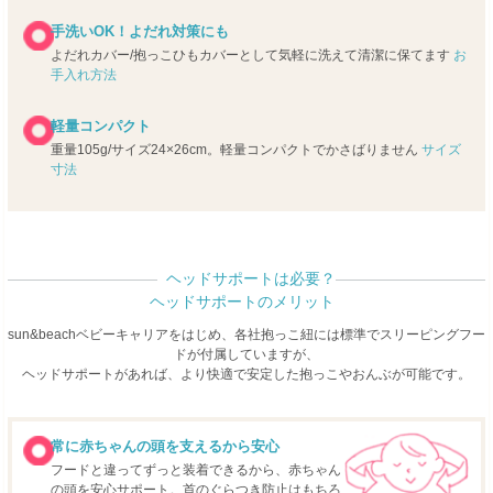
手洗いOK！よだれ対策にも
よだれカバー/抱っこひもカバーとして気軽に洗えて清潔に保てます
お
手入れ方法
軽量コンパクト
重量105g/サイズ24×26cm。軽量コンパクトでかさばりません
サイズ
寸法
ヘッドサポートは必要？
ヘッドサポートのメリット
sun&beachベビーキャリアをはじめ、各社抱っこ紐には標準でスリーピングフー
ドが付属していますが、
ヘッドサポートがあれば、より快適で安定した抱っこやおんぶが可能です。
常に赤ちゃんの頭を支えるから安心
フードと違ってずっと装着できるから、赤ちゃん
の頭を安心サポート。首のぐらつき防止はもちろ