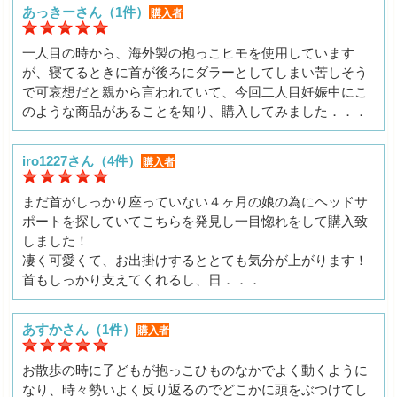
あっきーさん（1件）
購入者
一人目の時から、海外製の抱っこヒモを使用しています
が、寝てるときに首が後ろにダラーとしてしまい苦しそう
で可哀想だと親から言われていて、今回二人目妊娠中にこ
のような商品があることを知り、購入してみました．．．
iro1227さん（4件）
購入者
まだ首がしっかり座っていない４ヶ月の娘の為にヘッドサ
ポートを探していてこちらを発見し一目惚れをして購入致
しました！
凄く可愛くて、お出掛けするととても気分が上がります！
首もしっかり支えてくれるし、日．．．
あすかさん（1件）
購入者
お散歩の時に子どもが抱っこひものなかでよく動くように
なり、時々勢いよく反り返るのでどこかに頭をぶつけてし