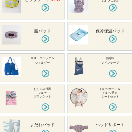
腰パッド
保冷保温パッド
マザーズバッグ＆
防寒&
ショルダー
レインケープ
おくるみ授乳
おむつポーチ＆
マルチ
おむつ替え
ブランケット
シートセット
よだれパッド
ヘッドサポート