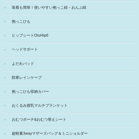
装着も簡単！使いやすい抱っこ紐・おんぶ紐
抱っこひも
ヒップシートOruHip6
ヘッドサポート
よだれパッド
防寒レインケープ
抱っこひも収納カバー
おくるみ授乳マルチブランケット
おむつポーチ&おむつ替えシート
超軽量3wayマザーズバッグ＆ミニショルダー