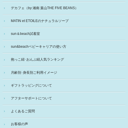
デカフェ（by 湘南 葉山THE FIVE BEANS）
MATIN et ETOILEのナチュラルソープ
sun＆beach試着室
sun&beachベビーキャリアの使い方
抱っこ紐･おんぶ紐人気ランキング
月齢別･身長別ご利用イメージ
ギフトラッピングについて
アフターサポートについて
よくあるご質問
お客様の声