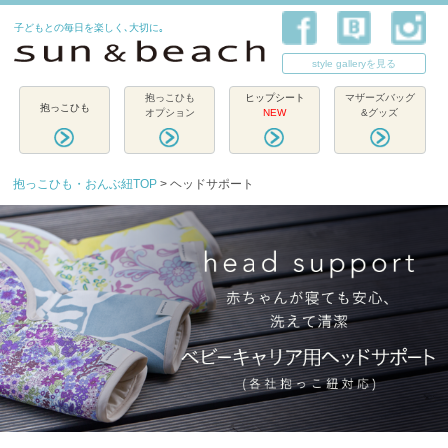
子どもとの毎日を楽しく､大切に｡
style galleryを見る
抱っこひも
ヒップシート
マザーズバッグ
抱っこひも
オプション
NEW
&グッズ
抱っこひも・おんぶ紐TOP
> ヘッドサポート