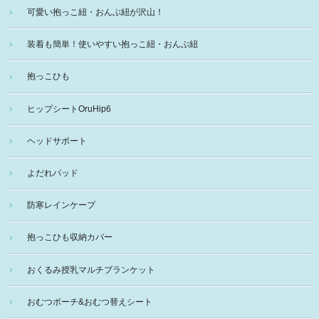
可愛い抱っこ紐・おんぶ紐が沢山！
装着も簡単！使いやすい抱っこ紐・おんぶ紐
抱っこひも
ヒップシートOruHip6
ヘッドサポート
よだれパッド
防寒レインケープ
抱っこひも収納カバー
おくるみ授乳マルチブランケット
おむつポーチ&おむつ替えシート