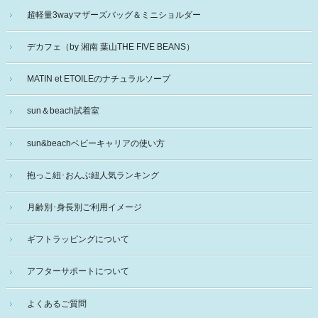
超軽量3wayマザーズバッグ＆ミニショルダー
デカフェ（by 湘南 葉山THE FIVE BEANS）
MATIN et ETOILEのナチュラルソープ
sun＆beach試着室
sun&beachベビーキャリアの使い方
抱っこ紐･おんぶ紐人気ランキング
月齢別･身長別ご利用イメージ
ギフトラッピングについて
アフターサポートについて
よくあるご質問