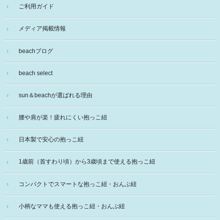
ご利用ガイド
メディア掲載情報
beachブログ
beach select
sun＆beachが選ばれる理由
腰や肩が楽！疲れにくい抱っこ紐
日本製で安心の抱っこ紐
1歳前（首すわり頃）から3歳頃まで使える抱っこ紐
コンパクトでスマートな抱っこ紐・おんぶ紐
小柄なママも使える抱っこ紐・おんぶ紐