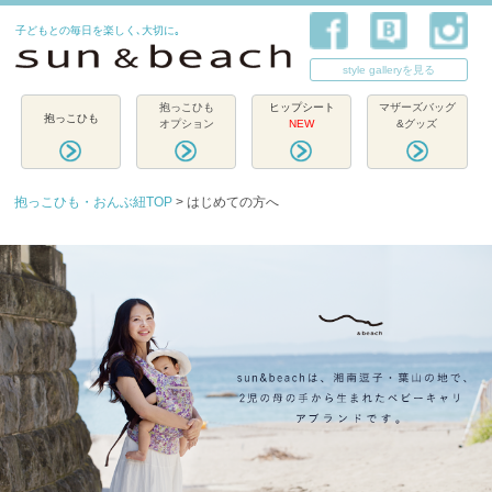
子どもとの毎日を楽しく､大切に｡
style galleryを見る
抱っこひも
ヒップシート
マザーズバッグ
抱っこひも
オプション
NEW
&グッズ
抱っこひも・おんぶ紐TOP
> はじめての方へ