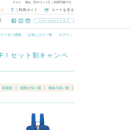
ゲスト 様は 【0ポイント】ご利用可能です。
ージ
ご利用ガイド
カートを見る
問
style galleryを見る
クーポン情報
お気に入り一覧
ログイン
FF！セット割キャンペ
新着順
価格が安い順
価格が高い順