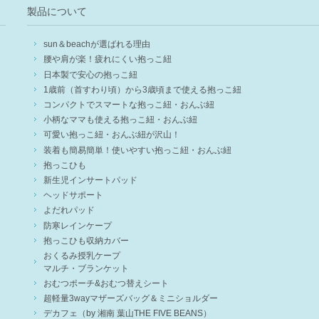
製品について
sun＆beachが選ばれる理由
腰や肩が楽！疲れにくい抱っこ紐
日本製で安心の抱っこ紐
1歳前（首すわり頃）から3歳頃まで使える抱っこ紐
コンパクトでスマートな抱っこ紐・おんぶ紐
小柄なママも使える抱っこ紐・おんぶ紐
可愛い抱っこ紐・おんぶ紐が沢山！
装着も簡易簡単！使いやすい抱っこ紐・おんぶ紐
抱っこひも
新生児インサートパッド
ヘッドサポート
よだれパッド
防寒レインケープ
抱っこひも収納カバー
おくるみ授乳ケープ
マルチ・ブランケット
おむつポーチ&おむつ替えシート
超軽量3wayマザーズバッグ＆ミニショルダー
デカフェ（by 湘南 葉山THE FIVE BEANS）