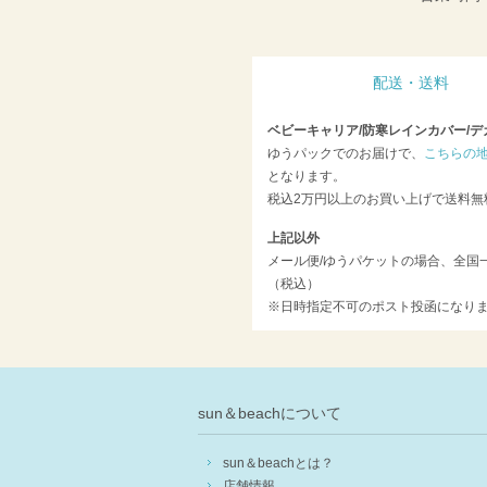
配送・送料
ベビーキャリア/防寒レインカバー/デ
ゆうパックでのお届けで、
こちらの
となります。
税込2万円以上のお買い上げで送料無
上記以外
メール便/ゆうパケットの場合、全国一
（税込）
※日時指定不可のポスト投函になり
sun＆beachについて
sun＆beachとは？
店舗情報