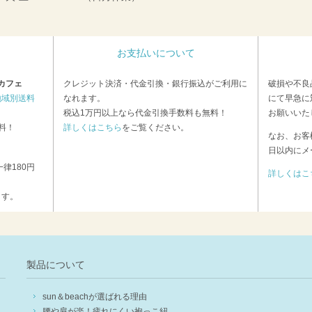
お支払いについて
カフェ
クレジット決済・代金引換・銀行振込がご利用に
破損や不良
地域別送料
なれます。
にて早急に
税込1万円以上なら代金引換手数料も無料！
お願いいた
料！
詳しくはこちら
をご覧ください。
なお、お客
日以内にメ
律180円
詳しくはこ
ます。
製品について
sun＆beachが選ばれる理由
腰や肩が楽！疲れにくい抱っこ紐