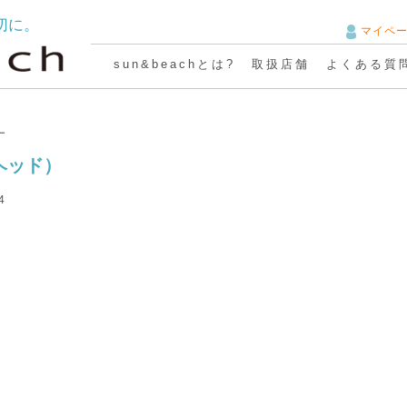
切に。
マイペ
sun&beachとは?
取扱店舗
よくある質
ー
（ヘッド）
4