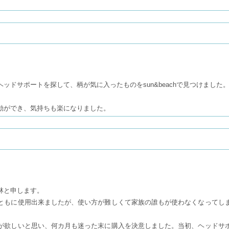
）
ッドサポートを探して、柄が気に入ったものをsun&beachで見つけました
動ができ、気持ちも楽になりました。
林と申します。
ともに使用出来ましたが、使い方が難しくて家族の誰もが使わなくなってし
が欲しいと思い、何カ月も迷った末に購入を決意しました。当初、ヘッドサ