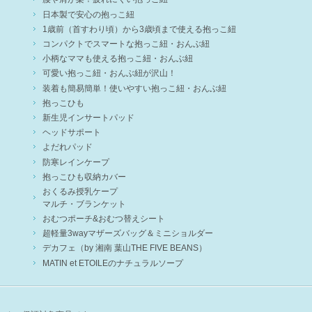
日本製で安心の抱っこ紐
1歳前（首すわり頃）から3歳頃まで使える抱っこ紐
コンパクトでスマートな抱っこ紐・おんぶ紐
小柄なママも使える抱っこ紐・おんぶ紐
可愛い抱っこ紐・おんぶ紐が沢山！
装着も簡易簡単！使いやすい抱っこ紐・おんぶ紐
抱っこひも
新生児インサートパッド
ヘッドサポート
よだれパッド
防寒レインケープ
抱っこひも収納カバー
おくるみ授乳ケープ
マルチ・ブランケット
おむつポーチ&おむつ替えシート
超軽量3wayマザーズバッグ＆ミニショルダー
デカフェ（by 湘南 葉山THE FIVE BEANS）
MATIN et ETOILEのナチュラルソープ