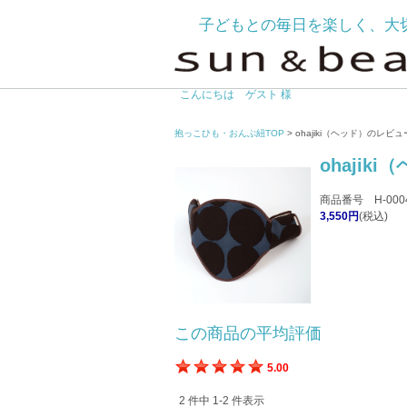
子どもとの毎日を楽しく、大
こんにちは ゲスト 様
抱っこひも・おんぶ紐TOP
> ohajiki（ヘッド）のレビュ
ohajiki
商品番号 H-000
3,550円
(税込)
この商品の平均評価
5.00
2 件中 1-2 件表示