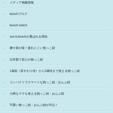
メディア掲載情報
beachブログ
beach select
sun＆beachが選ばれる理由
腰や肩が楽！疲れにくい抱っこ紐
日本製で安心の抱っこ紐
1歳前（首すわり頃）から3歳頃まで使える抱っこ紐
コンパクトでスマートな抱っこ紐・おんぶ紐
小柄なママも使える抱っこ紐・おんぶ紐
可愛い抱っこ紐・おんぶ紐が沢山！