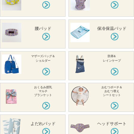
腰パッド
保冷保温パッド
マザーズバッグ＆
防寒&
ショルダー
レインケープ
おくるみ授乳
おむつポーチ＆
マルチ
おむつ替え
ブランケット
シートセット
よだれパッド
ヘッドサポート