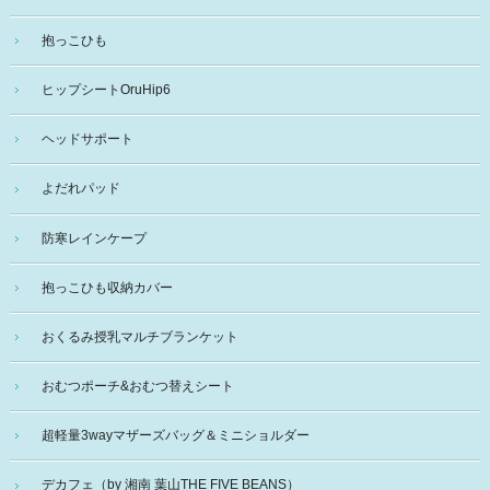
抱っこひも
ヒップシートOruHip6
ヘッドサポート
よだれパッド
防寒レインケープ
抱っこひも収納カバー
おくるみ授乳マルチブランケット
おむつポーチ&おむつ替えシート
超軽量3wayマザーズバッグ＆ミニショルダー
デカフェ（by 湘南 葉山THE FIVE BEANS）