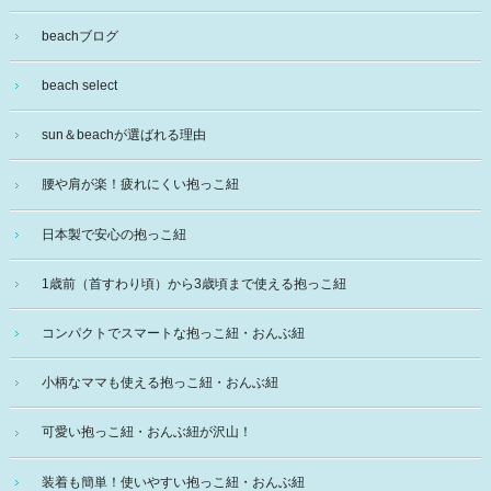
beachブログ
beach select
sun＆beachが選ばれる理由
腰や肩が楽！疲れにくい抱っこ紐
日本製で安心の抱っこ紐
1歳前（首すわり頃）から3歳頃まで使える抱っこ紐
コンパクトでスマートな抱っこ紐・おんぶ紐
小柄なママも使える抱っこ紐・おんぶ紐
可愛い抱っこ紐・おんぶ紐が沢山！
装着も簡単！使いやすい抱っこ紐・おんぶ紐