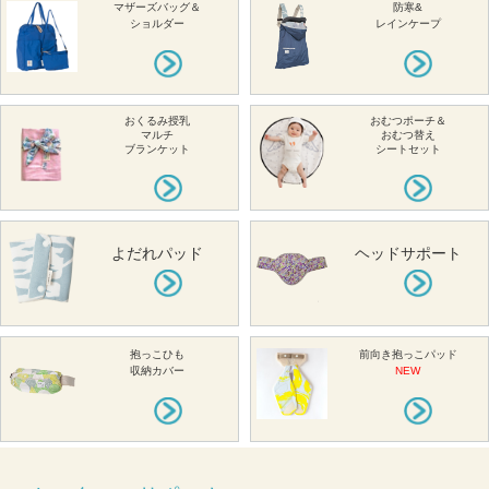
マザーズバッグ＆
防寒&
ショルダー
レインケープ
おくるみ授乳
おむつポーチ＆
マルチ
おむつ替え
ブランケット
シートセット
よだれパッド
ヘッドサポート
抱っこひも
前向き抱っこパッド
収納カバー
NEW