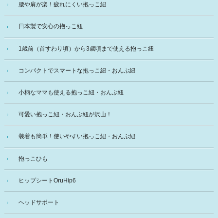
腰や肩が楽！疲れにくい抱っこ紐
日本製で安心の抱っこ紐
1歳前（首すわり頃）から3歳頃まで使える抱っこ紐
コンパクトでスマートな抱っこ紐・おんぶ紐
小柄なママも使える抱っこ紐・おんぶ紐
可愛い抱っこ紐・おんぶ紐が沢山！
装着も簡単！使いやすい抱っこ紐・おんぶ紐
抱っこひも
ヒップシートOruHip6
ヘッドサポート