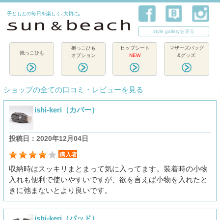
子どもとの毎日を楽しく､大切に｡
style galleryを見る
抱っこひも
ヒップシート
マザーズバッグ
抱っこひも
オプション
NEW
&グッズ
ショップの全ての口コミ・レビューを見る
ishi-keri（カバー）
投稿日：2020年12月04日
購入者
収納時はスッキリまとまって気に入ってます。装着時の小物
入れも便利で使いやすいですが、欲を言えば小物を入れたと
きに弛まないとより良いです。
ishi-keri（パッド）