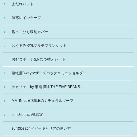
よだれパッド
防寒レインケープ
抱っこひも収納カバー
おくるみ授乳マルチブランケット
おむつポーチ&おむつ替えシート
超軽量3wayマザーズバッグ＆ミニショルダー
デカフェ（by 湘南 葉山THE FIVE BEANS）
MATIN et ETOILEのナチュラルソープ
sun＆beach試着室
sun&beachベビーキャリアの使い方