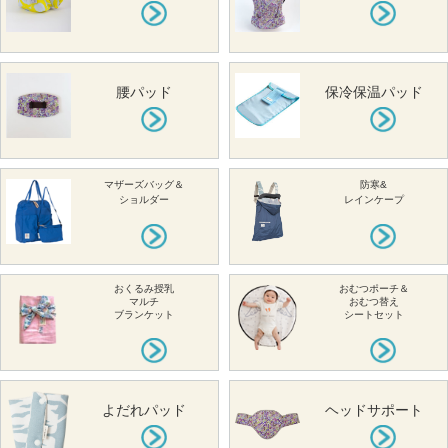
腰パッド
保冷保温パッド
マザーズバッグ＆
防寒&
ショルダー
レインケープ
おくるみ授乳
おむつポーチ＆
マルチ
おむつ替え
ブランケット
シートセット
よだれパッド
ヘッドサポート