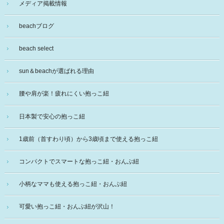
メディア掲載情報
beachブログ
beach select
sun＆beachが選ばれる理由
腰や肩が楽！疲れにくい抱っこ紐
日本製で安心の抱っこ紐
1歳前（首すわり頃）から3歳頃まで使える抱っこ紐
コンパクトでスマートな抱っこ紐・おんぶ紐
小柄なママも使える抱っこ紐・おんぶ紐
可愛い抱っこ紐・おんぶ紐が沢山！