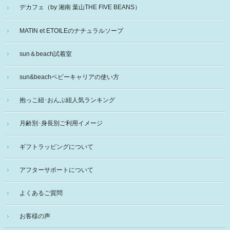
デカフェ（by 湘南 葉山THE FIVE BEANS）
MATIN et ETOILEのナチュラルソープ
sun＆beach試着室
sun&beachベビーキャリアの使い方
抱っこ紐･おんぶ紐人気ランキング
月齢別･身長別ご利用イメージ
ギフトラッピングについて
アフターサポートについて
よくあるご質問
お客様の声