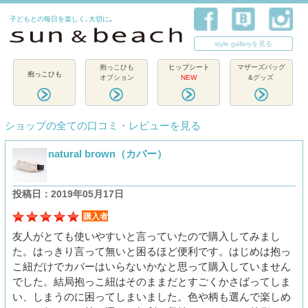
子どもとの毎日を楽しく､大切に｡
style galleryを見る
抱っこひも
ヒップシート
マザーズバッグ
抱っこひも
オプション
NEW
&グッズ
ショップの全ての口コミ・レビューを見る
natural brown（カバー）
投稿日：2019年05月17日
購入者
友人がとても使いやすいと言っていたので購入してみまし
た。はっきり言って無いと困るほど便利です。はじめは抱っ
こ紐だけでカバーはいらないかなと思って購入していません
でした。結局抱っこ紐はそのままだとすごくかさばってしま
い、しまうのに困ってしまいました。色や柄も選んで楽しめ