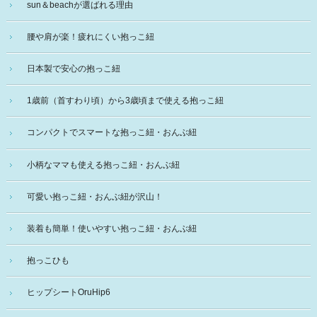
sun＆beachが選ばれる理由
腰や肩が楽！疲れにくい抱っこ紐
日本製で安心の抱っこ紐
1歳前（首すわり頃）から3歳頃まで使える抱っこ紐
コンパクトでスマートな抱っこ紐・おんぶ紐
小柄なママも使える抱っこ紐・おんぶ紐
可愛い抱っこ紐・おんぶ紐が沢山！
装着も簡単！使いやすい抱っこ紐・おんぶ紐
抱っこひも
ヒップシートOruHip6