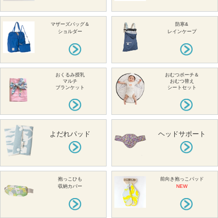
マザーズバッグ＆
防寒&
ショルダー
レインケープ
おくるみ授乳
おむつポーチ＆
マルチ
おむつ替え
ブランケット
シートセット
よだれパッド
ヘッドサポート
抱っこひも
前向き抱っこパッド
収納カバー
NEW