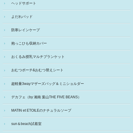
ヘッドサポート
よだれパッド
防寒レインケープ
抱っこひも収納カバー
おくるみ授乳マルチブランケット
おむつポーチ&おむつ替えシート
超軽量3wayマザーズバッグ＆ミニショルダー
デカフェ（by 湘南 葉山THE FIVE BEANS）
MATIN et ETOILEのナチュラルソープ
sun＆beach試着室