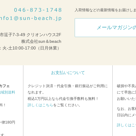
入荷情報などの最新情報をお届けし
メールマガジン
市逗子7-3-49 クリオンハウス2F
株式会社sun＆beach
火-土10:00-17:00（日月休業）
お支払いについて
カフェ
クレジット決済・代金引換・銀行振込がご利用に
破損や不良
地域別送料
なれます。
にて早急に
税込1万円以上なら代金引換手数料も無料！
お願いいた
料！
詳しくはこちら
をご覧ください。
なお、お客
日以内にメ
律180円
詳しくはこ
ます。