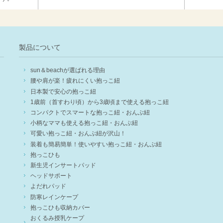
製品について
sun＆beachが選ばれる理由
腰や肩が楽！疲れにくい抱っこ紐
日本製で安心の抱っこ紐
1歳前（首すわり頃）から3歳頃まで使える抱っこ紐
コンパクトでスマートな抱っこ紐・おんぶ紐
小柄なママも使える抱っこ紐・おんぶ紐
可愛い抱っこ紐・おんぶ紐が沢山！
装着も簡易簡単！使いやすい抱っこ紐・おんぶ紐
抱っこひも
新生児インサートパッド
ヘッドサポート
よだれパッド
防寒レインケープ
抱っこひも収納カバー
おくるみ授乳ケープ