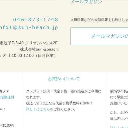
メールマガジン
入荷情報などの最新情報をお届けし
メールマガジン
市逗子7-3-49 クリオンハウス2F
株式会社sun＆beach
火-土10:00-17:00（日月休業）
お支払いについて
カフェ
クレジット決済・代金引換・銀行振込がご利用に
破損や不良
地域別送料
なれます。
にて早急に
税込1万円以上なら代金引換手数料も無料！
お願いいた
料！
詳しくはこちら
をご覧ください。
なお、お客
日以内にメ
律180円
詳しくはこ