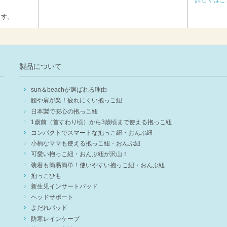
ます。
製品について
sun＆beachが選ばれる理由
腰や肩が楽！疲れにくい抱っこ紐
日本製で安心の抱っこ紐
1歳前（首すわり頃）から3歳頃まで使える抱っこ紐
コンパクトでスマートな抱っこ紐・おんぶ紐
小柄なママも使える抱っこ紐・おんぶ紐
可愛い抱っこ紐・おんぶ紐が沢山！
装着も簡易簡単！使いやすい抱っこ紐・おんぶ紐
抱っこひも
新生児インサートパッド
ヘッドサポート
よだれパッド
防寒レインケープ