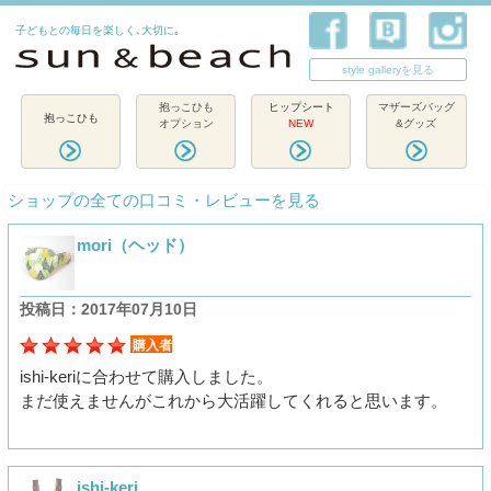
子どもとの毎日を楽しく､大切に｡
style galleryを見る
抱っこひも
ヒップシート
マザーズバッグ
抱っこひも
オプション
NEW
&グッズ
ショップの全ての口コミ・レビューを見る
mori（ヘッド）
投稿日：2017年07月10日
購入者
ishi-keriに合わせて購入しました。
まだ使えませんがこれから大活躍してくれると思います。
ishi-keri