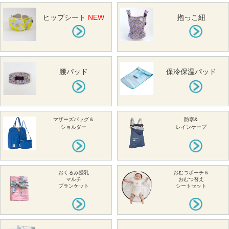
ヒップシート
NEW
抱っこ紐
腰パッド
保冷保温パッド
マザーズバッグ＆
防寒&
ショルダー
レインケープ
おくるみ授乳
おむつポーチ＆
マルチ
おむつ替え
ブランケット
シートセット