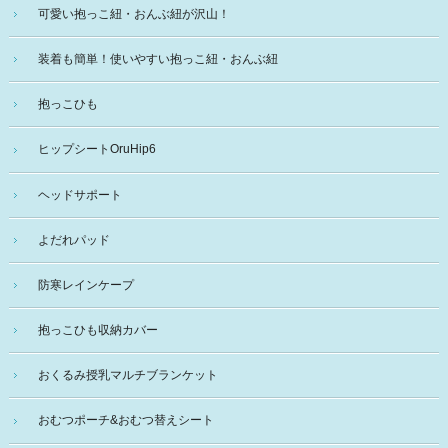
可愛い抱っこ紐・おんぶ紐が沢山！
装着も簡単！使いやすい抱っこ紐・おんぶ紐
抱っこひも
ヒップシートOruHip6
ヘッドサポート
よだれパッド
防寒レインケープ
抱っこひも収納カバー
おくるみ授乳マルチブランケット
おむつポーチ&おむつ替えシート