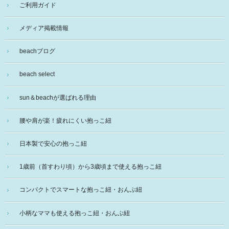
ご利用ガイド
メディア掲載情報
beachブログ
beach select
sun＆beachが選ばれる理由
腰や肩が楽！疲れにくい抱っこ紐
日本製で安心の抱っこ紐
1歳前（首すわり頃）から3歳頃まで使える抱っこ紐
コンパクトでスマートな抱っこ紐・おんぶ紐
小柄なママも使える抱っこ紐・おんぶ紐