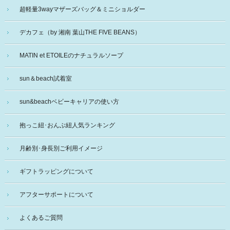
超軽量3wayマザーズバッグ＆ミニショルダー
デカフェ（by 湘南 葉山THE FIVE BEANS）
MATIN et ETOILEのナチュラルソープ
sun＆beach試着室
sun&beachベビーキャリアの使い方
抱っこ紐･おんぶ紐人気ランキング
月齢別･身長別ご利用イメージ
ギフトラッピングについて
アフターサポートについて
よくあるご質問