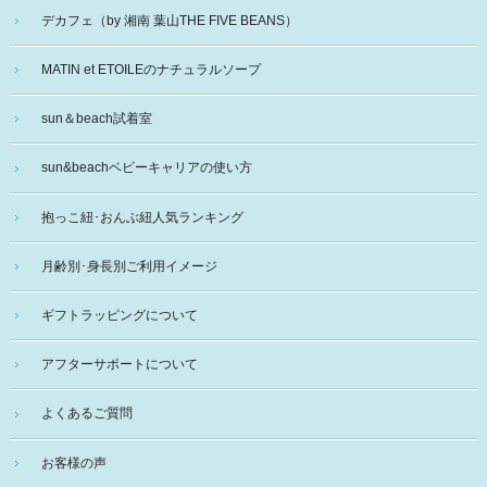
デカフェ（by 湘南 葉山THE FIVE BEANS）
MATIN et ETOILEのナチュラルソープ
sun＆beach試着室
sun&beachベビーキャリアの使い方
抱っこ紐･おんぶ紐人気ランキング
月齢別･身長別ご利用イメージ
ギフトラッピングについて
アフターサポートについて
よくあるご質問
お客様の声