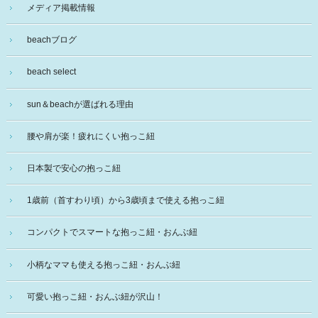
メディア掲載情報
beachブログ
beach select
sun＆beachが選ばれる理由
腰や肩が楽！疲れにくい抱っこ紐
日本製で安心の抱っこ紐
1歳前（首すわり頃）から3歳頃まで使える抱っこ紐
コンパクトでスマートな抱っこ紐・おんぶ紐
小柄なママも使える抱っこ紐・おんぶ紐
可愛い抱っこ紐・おんぶ紐が沢山！