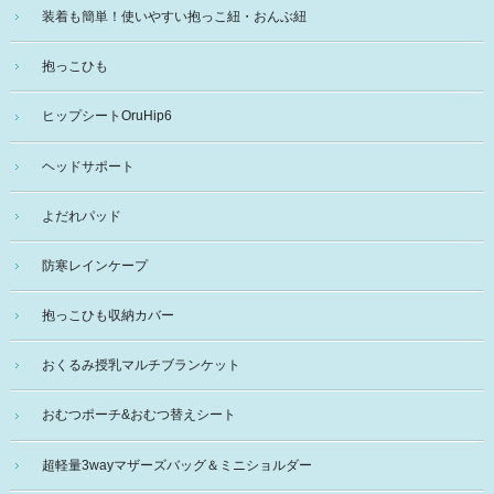
装着も簡単！使いやすい抱っこ紐・おんぶ紐
抱っこひも
ヒップシートOruHip6
ヘッドサポート
よだれパッド
防寒レインケープ
抱っこひも収納カバー
おくるみ授乳マルチブランケット
おむつポーチ&おむつ替えシート
超軽量3wayマザーズバッグ＆ミニショルダー