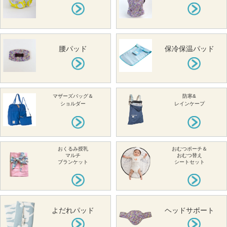
腰パッド
保冷保温パッド
マザーズバッグ＆
防寒&
ショルダー
レインケープ
おくるみ授乳
おむつポーチ＆
マルチ
おむつ替え
ブランケット
シートセット
よだれパッド
ヘッドサポート