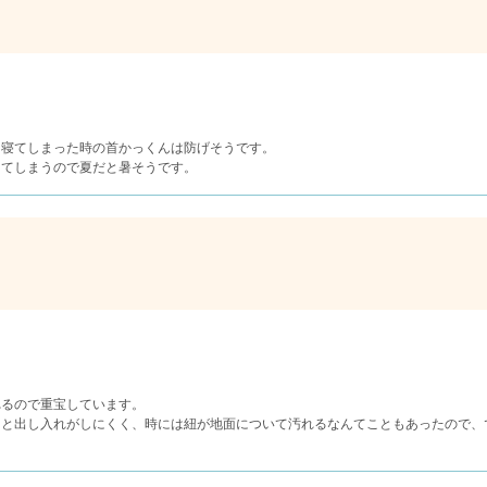
、寝てしまった時の首かっくんは防げそうです。
ってしまうので夏だと暑そうです。
れるので重宝しています。
ると出し入れがしにくく、時には紐が地面について汚れるなんてこともあったので、