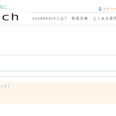
切に。
マイペ
sun&beachとは?
取扱店舗
よくある質
（ヘッド）