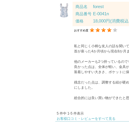
forest
商品名
E-0041n
商品番号
18,000円
(消費税込:
価格
おすすめ度
私と同じく小柄な友人の話を聞い
首が座った4か月頃から現在8か月
他のメーカーも2つ持っているので
良かった点は、全体が軽い、金具が
装着しやすい大きさ、ポケットに
残念だった点は、調整する紐が硬め
にしました。
総合的には良い買い物ができたと
5 件中 1-5 件表示
お客様口コミ・レビューをすべて見る