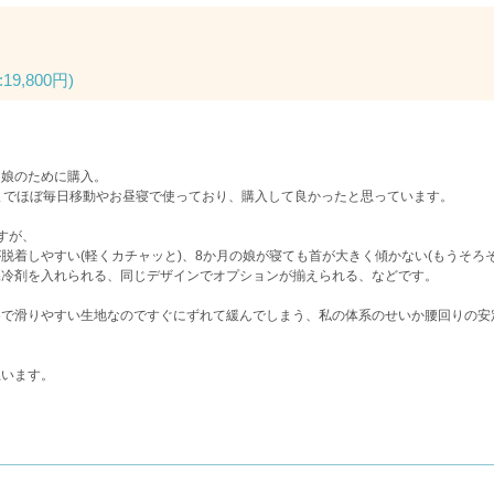
19,800円)
て娘のために購入。
までほぼ毎日移動やお昼寝で使っており、購入して良かったと思っています。
すが、
脱着しやすい(軽くカチャッと)、8か月の娘が寝ても首が大きく傾かない(もうそろ
保冷剤を入れられる、同じデザインでオプションが揃えられる、などです。
で滑りやすい生地なのですぐにずれて緩んでしまう、私の体系のせいか腰回りの安定
思います。