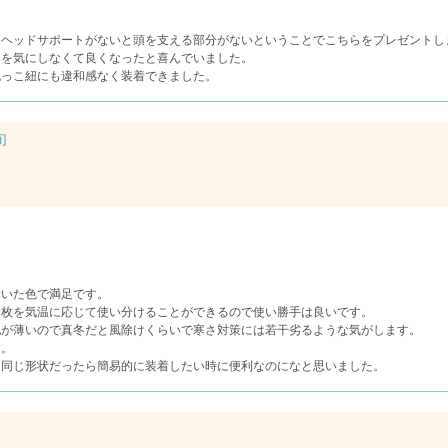
。
、ヘッドサポートがないと頭を支える部分がないということでこちらをプレゼントし
んを気にしなくて良くなったと喜んでいました。
抱っこ紐にも違和感なく装着できました。
旬
着いた色で満足です。
２枚を気温に応じて使い分けることができるので使い勝手は良いです。
地が薄いので真冬だと風除けくらいで寒さ対策には若干劣るような気がします。
す。
と同じ形状だったら簡易的に装着したい時に便利なのになと思いました。