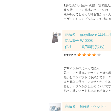
1歳の娘がいる妹への贈り物で購入
妹が持っている他社の抱っこ紐は
娘が眠ってしまった時も首かっく
デザインもシンプルなので他社の
gray/flower11月上
商品名
W-0003
商品番号
10,700円
(税込)
価格
おすすめ度
デザインが気に入って購入。
思っていた通りのデザインと落ち
軽いしコンパクトに収納ができ、
まだ真冬に使っていませんが、生
あと、ボタンが少し止めにくいで
抱っこ紐のフードを止めるボタン
forest（ヘッド）
商品名