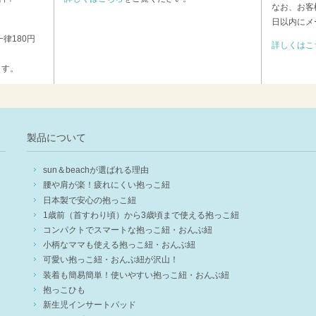
なお、お客
日以内にメ
律180円
詳しくはこ
ます。
製品について
sun＆beachが選ばれる理由
腰や肩が楽！疲れにくい抱っこ紐
日本製で安心の抱っこ紐
1歳前（首すわり頃）から3歳頃まで使える抱っこ紐
コンパクトでスマートな抱っこ紐・おんぶ紐
小柄なママも使える抱っこ紐・おんぶ紐
可愛い抱っこ紐・おんぶ紐が沢山！
装着も簡易簡単！使いやすい抱っこ紐・おんぶ紐
抱っこひも
新生児インサートパッド