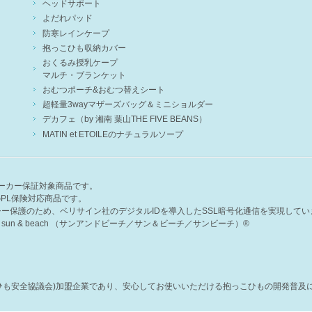
ヘッドサポート
よだれパッド
防寒レインケープ
抱っこひも収納カバー
おくるみ授乳ケープ
マルチ・ブランケット
おむつポーチ&おむつ替えシート
超軽量3wayマザーズバッグ＆ミニショルダー
デカフェ（by 湘南 葉山THE FIVE BEANS）
MATIN et ETOILEのナチュラルソープ
のメーカー保証対象商品です。
全のPL保険対応商品です。
ー保護のため、ベリサイン社のデジタルIDを導入したSSL暗号化通信を実現してい
n & beach （サンアンドビーチ／サン＆ビーチ／サンビーチ）®
本抱っこひも安全協議会)加盟企業であり、安心してお使いいただける抱っこひもの開発普