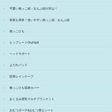
可愛い抱っこ紐・おんぶ紐が沢山！
装着も簡単！使いやすい抱っこ紐・おんぶ紐
抱っこひも
ヒップシートOruHip6
ヘッドサポート
よだれパッド
防寒レインケープ
抱っこひも収納カバー
おくるみ授乳マルチブランケット
おむつポーチ&おむつ替えシート