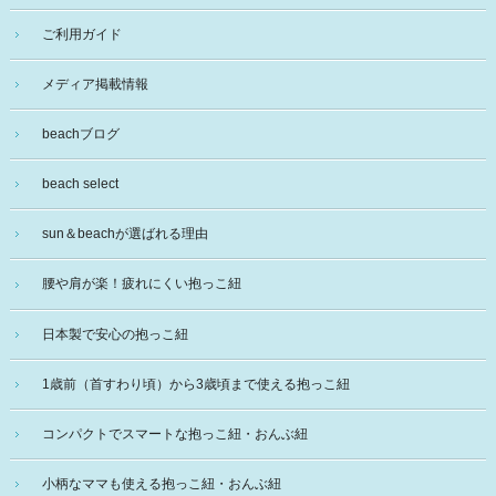
ご利用ガイド
メディア掲載情報
beachブログ
beach select
sun＆beachが選ばれる理由
腰や肩が楽！疲れにくい抱っこ紐
日本製で安心の抱っこ紐
1歳前（首すわり頃）から3歳頃まで使える抱っこ紐
コンパクトでスマートな抱っこ紐・おんぶ紐
小柄なママも使える抱っこ紐・おんぶ紐