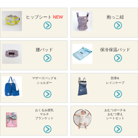
ヒップシート
NEW
抱っこ紐
腰パッド
保冷保温パッド
マザーズバッグ＆
防寒&
ショルダー
レインケープ
おくるみ授乳
おむつポーチ＆
マルチ
おむつ替え
ブランケット
シートセット