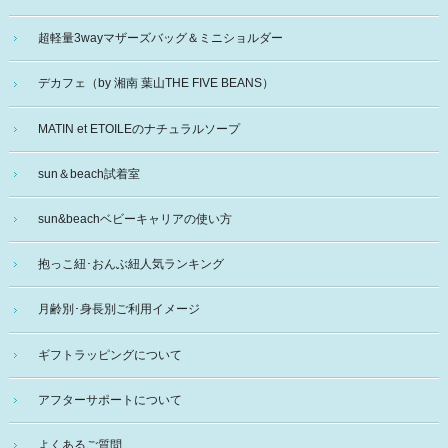
超軽量3wayマザーズバッグ＆ミニショルダー
デカフェ（by 湘南 葉山THE FIVE BEANS）
MATIN et ETOILEのナチュラルソープ
sun＆beach試着室
sun&beachベビーキャリアの使い方
抱っこ紐･おんぶ紐人気ランキング
月齢別･身長別ご利用イメージ
ギフトラッピングについて
アフターサポートについて
よくあるご質問