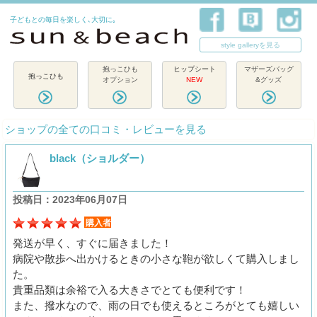
子どもとの毎日を楽しく､大切に｡
style galleryを見る
抱っこひも
ヒップシート
マザーズバッグ
抱っこひも
オプション
NEW
&グッズ
ショップの全ての口コミ・レビューを見る
black（ショルダー）
投稿日：2023年06月07日
購入者
発送が早く、すぐに届きました！
病院や散歩へ出かけるときの小さな鞄が欲しくて購入しまし
た。
貴重品類は余裕で入る大きさでとても便利です！
また、撥水なので、雨の日でも使えるところがとても嬉しい