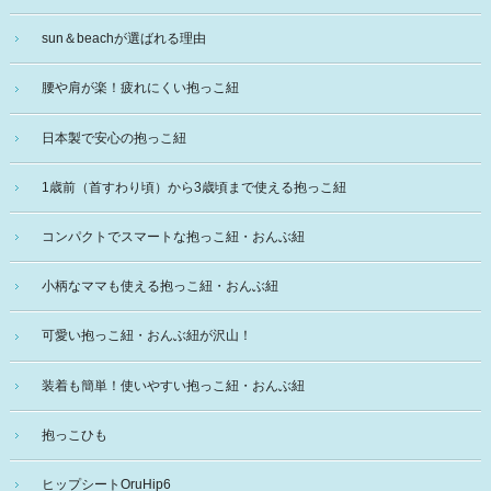
sun＆beachが選ばれる理由
腰や肩が楽！疲れにくい抱っこ紐
日本製で安心の抱っこ紐
1歳前（首すわり頃）から3歳頃まで使える抱っこ紐
コンパクトでスマートな抱っこ紐・おんぶ紐
小柄なママも使える抱っこ紐・おんぶ紐
可愛い抱っこ紐・おんぶ紐が沢山！
装着も簡単！使いやすい抱っこ紐・おんぶ紐
抱っこひも
ヒップシートOruHip6