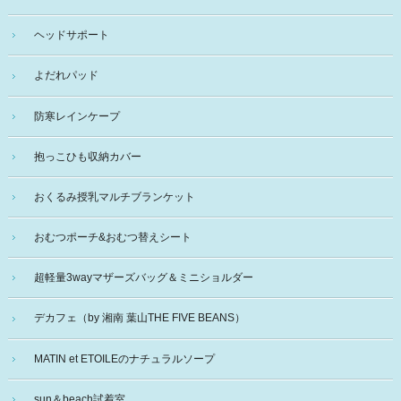
ヘッドサポート
よだれパッド
防寒レインケープ
抱っこひも収納カバー
おくるみ授乳マルチブランケット
おむつポーチ&おむつ替えシート
超軽量3wayマザーズバッグ＆ミニショルダー
デカフェ（by 湘南 葉山THE FIVE BEANS）
MATIN et ETOILEのナチュラルソープ
sun＆beach試着室