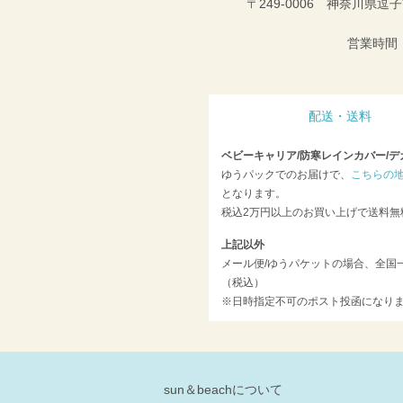
〒249-0006 神奈川県逗子
営業時間：
配送・送料
ベビーキャリア/防寒レインカバー/デ
ゆうパックでのお届けで、
こちらの
となります。
税込2万円以上のお買い上げで送料無
上記以外
メール便/ゆうパケットの場合、全国一
（税込）
※日時指定不可のポスト投函になり
sun＆beachについて