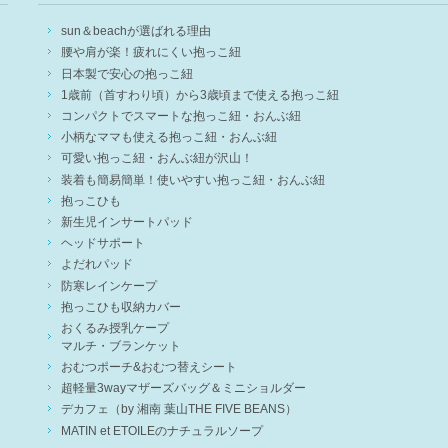
sun＆beachが選ばれる理由
腰や肩が楽！疲れにくい抱っこ紐
日本製で安心の抱っこ紐
1歳前（首すわり頃）から3歳頃まで使える抱っこ紐
コンパクトでスマートな抱っこ紐・おんぶ紐
小柄なママも使える抱っこ紐・おんぶ紐
可愛い抱っこ紐・おんぶ紐が沢山！
装着も簡易簡単！使いやすい抱っこ紐・おんぶ紐
抱っこひも
新生児インサートパッド
ヘッドサポート
よだれパッド
防寒レインケープ
抱っこひも収納カバー
おくるみ授乳ケープ
マルチ・ブランケット
おむつポーチ&おむつ替えシート
超軽量3wayマザーズバッグ＆ミニショルダー
デカフェ（by 湘南 葉山THE FIVE BEANS）
MATIN et ETOILEのナチュラルソープ