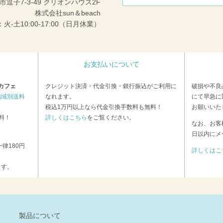
市逗子7-3-49 クリオンハウス2F
株式会社sun＆beach
火-土10:00-17:00（日月休業）
お支払いについて
カフェ
クレジット決済・代金引換・銀行振込がご利用に
破損や不良
地域別送料
なれます。
にて早急に
税込1万円以上なら代金引換手数料も無料！
お願いいた
料！
詳しくはこちら
をご覧ください。
なお、お客
日以内にメ
律180円
詳しくはこ
ます。
製品について