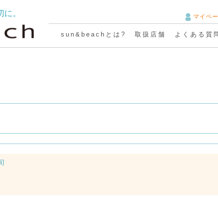
切に。
マイペ
sun&beachとは?
取扱店舗
よくある質
下旬