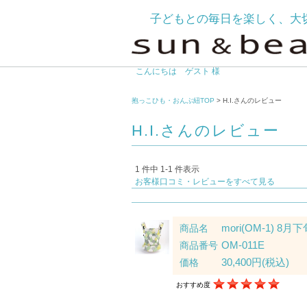
子どもとの毎日を楽しく、大
こんにちは ゲスト 様
抱っこひも・おんぶ紐TOP
> H.I.さんのレビュー
H.I.さんのレビュー
1 件中 1-1 件表示
お客様口コミ・レビューをすべて見る
mori(OM-1) 8月
商品名
OM-011E
商品番号
30,400円
(税込)
価格
おすすめ度