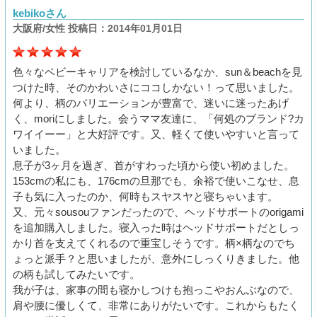
kebikoさん
大阪府/女性 投稿日：2014年01月01日
色々なベビーキャリアを検討しているなか、sun＆beachを見
つけた時、そのかわいさにココしかない！って思いました。
何より、柄のバリエーションが豊富で、迷いに迷ったあげ
く、moriにしました。会うママ友達に、「何処のブランド?カ
ワイイーー」と大好評です。又、軽くて使いやすいと言って
いました。
息子が3ヶ月を過ぎ、首がすわった頃から使い初めました。
153cmの私にも、176cmの旦那でも、余裕で使いこなせ、息
子も気に入ったのか、何時もスヤスヤと寝ちゃいます。
又、元々sousouファンだったので、ヘッドサポートのorigami
を追加購入しました。寝入った時はヘッドサポートだとしっ
かり首を支えてくれるので重宝しそうです。柄×柄なのでち
ょっと派手？と思いましたが、意外にしっくりきました。他
の柄も試してみたいです。
我が子は、家事の間も寝かしつけも抱っこやおんぶなので、
肩や腰に優しくて、非常にありがたいです。これからもたく