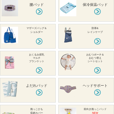
腰パッド
保冷保温パッド
マザーズバッグ＆
防寒&
ショルダー
レインケープ
おくるみ授乳
おむつポーチ＆
マルチ
おむつ替え
ブランケット
シートセット
よだれパッド
ヘッドサポート
抱っこひも
前向き抱っこパッド
収納カバー
NEW