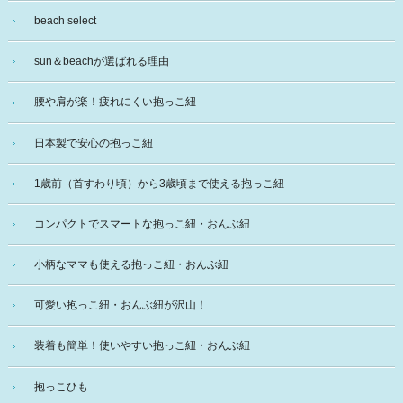
beach select
sun＆beachが選ばれる理由
腰や肩が楽！疲れにくい抱っこ紐
日本製で安心の抱っこ紐
1歳前（首すわり頃）から3歳頃まで使える抱っこ紐
コンパクトでスマートな抱っこ紐・おんぶ紐
小柄なママも使える抱っこ紐・おんぶ紐
可愛い抱っこ紐・おんぶ紐が沢山！
装着も簡単！使いやすい抱っこ紐・おんぶ紐
抱っこひも