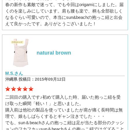
春の新作も素敵で迷って、でも今回はorigamiにしました。届
くのを楽しみにしています。肩も腰も楽で、柄も全部欲しく
なるぐらい可愛いので、本当にsun&beachの抱っこ紐と出会
えて良かったです。ありがとうございました！
natural brown
M.S.さん
沖縄県 投稿日：2015年09月12日
二回目の購入です♪初めて購入した時、届いた抱っこ紐を受
け取った瞬間「軽い！」と思いました。
購入前は他社の製品を使っていましたが肩が痛く長時間は無
理で、娘もしばらくするとギャン泣きでした・・・
でも、sun＆beachさんの抱っこ紐は足が当たる部分のクッシ
ョンのフカフカ♪♪sun＆beachさんの抱っこ紐ではグズること