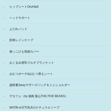
ヒップシートOruHip6
ヘッドサポート
よだれパッド
防寒レインケープ
抱っこひも収納カバー
おくるみ授乳マルチブランケット
おむつポーチ&おむつ替えシート
超軽量3wayマザーズバッグ＆ミニショルダー
デカフェ（by 湘南 葉山THE FIVE BEANS）
MATIN et ETOILEのナチュラルソープ