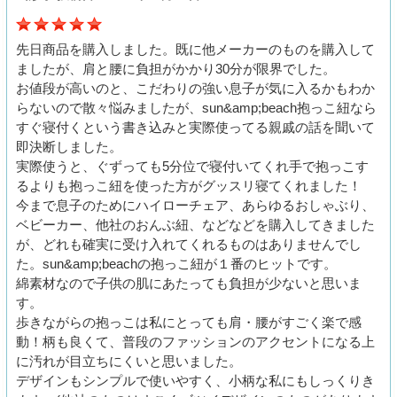
先日商品を購入しました。既に他メーカーのものを購入して
ましたが、肩と腰に負担がかかり30分が限界でした。
お値段が高いのと、こだわりの強い息子が気に入るかもわか
らないので散々悩みましたが、sun&amp;beach抱っこ紐なら
すぐ寝付くという書き込みと実際使ってる親戚の話を聞いて
即決断しました。
実際使うと、ぐずっても5分位で寝付いてくれ手で抱っこす
るよりも抱っこ紐を使った方がグッスリ寝てくれました！
今まで息子のためにハイローチェア、あらゆるおしゃぶり、
ベビーカー、他社のおんぶ紐、などなどを購入してきました
が、どれも確実に受け入れてくれるものはありませんでし
た。sun&amp;beachの抱っこ紐が１番のヒットです。
綿素材なので子供の肌にあたっても負担が少ないと思いま
す。
歩きながらの抱っこは私にとっても肩・腰がすごく楽で感
動！柄も良くて、普段のファッションのアクセントになる上
に汚れが目立ちにくいと思いました。
デザインもシンプルで使いやすく、小柄な私にもしっくりき