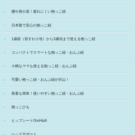
腰や肩が楽！疲れにくい抱っこ紐
日本製で安心の抱っこ紐
1歳前（首すわり頃）から3歳頃まで使える抱っこ紐
コンパクトでスマートな抱っこ紐・おんぶ紐
小柄なママも使える抱っこ紐・おんぶ紐
可愛い抱っこ紐・おんぶ紐が沢山！
装着も簡単！使いやすい抱っこ紐・おんぶ紐
抱っこひも
ヒップシートOruHip6
ヘッドサポート