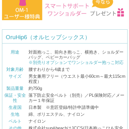
OruHip6（オルヒップシックス）
用途
対面抱っこ、前向き抱っこ、横抱き、ショルダー
バッグ、ベビーカーバッグ
※別売りオプションでワンショルダー抱っこ対応
対象月齢
腰すわりから4歳まで
サイズ
男女兼用フリー（ウエスト最小60cm～最大115cm
程度）
製品重量
約750g
保証・安全
落下防止安全ベルト（別売）／PL保険対応／メー
性
カー１年保証
生産国
日本製 ※意匠登録/特許申請準備中
生地
綿、ポリエステル、ナイロン
ベルト
ナイロン
その他
株式会社sun&beachはJCCS(日本抱っこひも安全