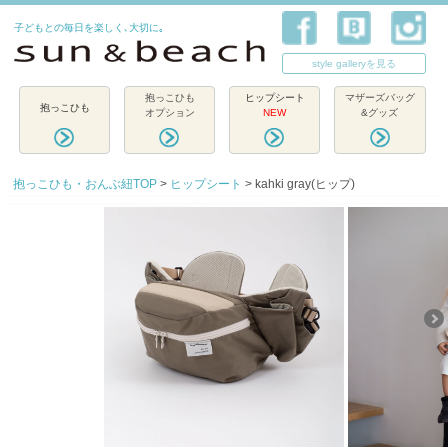
子どもとの毎日を楽しく､大切に｡
style galleryを見る
抱っこひも
ヒップシート
マザーズバッグ
抱っこひも
オプション
NEW
&グッズ
抱っこひも・おんぶ紐TOP
>
ヒップシート
> kahki gray(ヒップ)