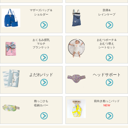
マザーズバッグ＆
防寒&
ショルダー
レインケープ
おくるみ授乳
おむつポーチ＆
マルチ
おむつ替え
ブランケット
シートセット
よだれパッド
ヘッドサポート
抱っこひも
前向き抱っこパッド
収納カバー
NEW