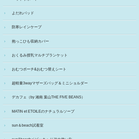
よだれパッド
防寒レインケープ
抱っこひも収納カバー
おくるみ授乳マルチブランケット
おむつポーチ&おむつ替えシート
超軽量3wayマザーズバッグ＆ミニショルダー
デカフェ（by 湘南 葉山THE FIVE BEANS）
MATIN et ETOILEのナチュラルソープ
sun＆beach試着室