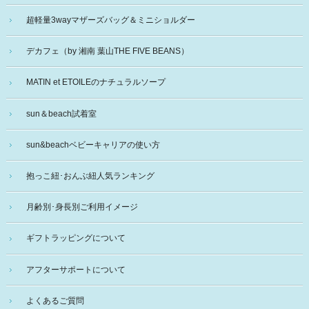
超軽量3wayマザーズバッグ＆ミニショルダー
デカフェ（by 湘南 葉山THE FIVE BEANS）
MATIN et ETOILEのナチュラルソープ
sun＆beach試着室
sun&beachベビーキャリアの使い方
抱っこ紐･おんぶ紐人気ランキング
月齢別･身長別ご利用イメージ
ギフトラッピングについて
アフターサポートについて
よくあるご質問