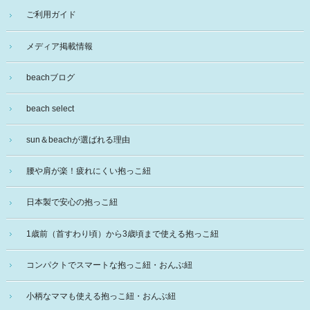
ご利用ガイド
メディア掲載情報
beachブログ
beach select
sun＆beachが選ばれる理由
腰や肩が楽！疲れにくい抱っこ紐
日本製で安心の抱っこ紐
1歳前（首すわり頃）から3歳頃まで使える抱っこ紐
コンパクトでスマートな抱っこ紐・おんぶ紐
小柄なママも使える抱っこ紐・おんぶ紐