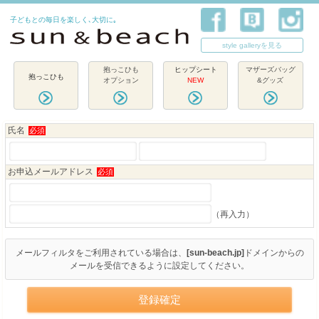
子どもとの毎日を楽しく､大切に｡
style galleryを見る
抱っこひも
ヒップシート
マザーズバッグ
抱っこひも
オプション
NEW
&グッズ
氏名
必須
お申込メールアドレス
必須
（再入力）
メールフィルタをご利用されている場合は、
[sun-beach.jp]
ドメイン
からの
メールを受信できるように設定してください。