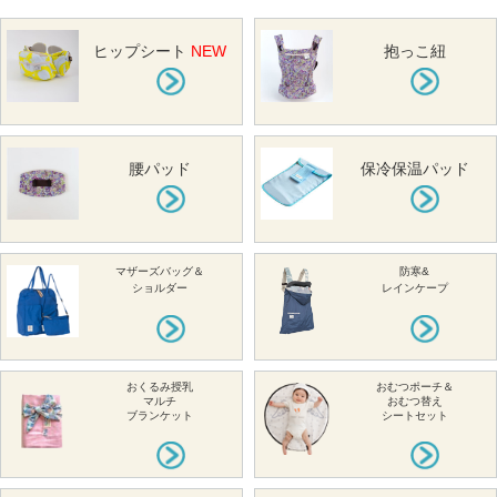
ヒップシート
NEW
抱っこ紐
腰パッド
保冷保温パッド
マザーズバッグ＆
防寒&
ショルダー
レインケープ
おくるみ授乳
おむつポーチ＆
マルチ
おむつ替え
ブランケット
シートセット