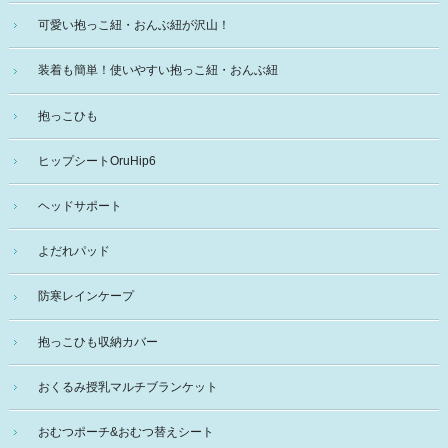
可愛い抱っこ紐・おんぶ紐が沢山！
装着も簡単！使いやすい抱っこ紐・おんぶ紐
抱っこひも
ヒップシートOruHip6
ヘッドサポート
よだれパッド
防寒レインケープ
抱っこひも収納カバー
おくるみ授乳マルチブランケット
おむつポーチ&おむつ替えシート