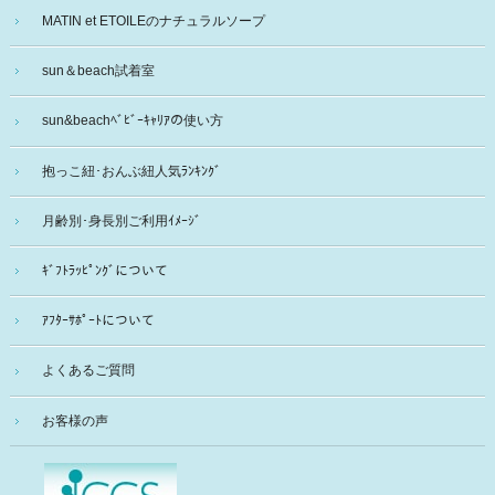
MATIN et ETOILEのナチュラルソープ
sun＆beach試着室
sun&beachﾍﾞﾋﾞｰｷｬﾘｱの使い方
抱っこ紐･おんぶ紐人気ﾗﾝｷﾝｸﾞ
月齢別･身長別ご利用ｲﾒｰｼﾞ
ｷﾞﾌﾄﾗｯﾋﾟﾝｸﾞについて
ｱﾌﾀｰｻﾎﾟｰﾄについて
よくあるご質問
お客様の声