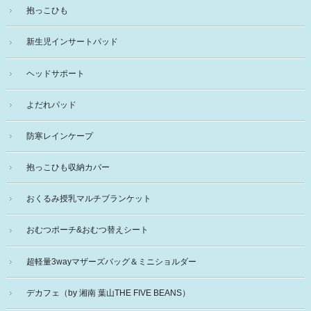
抱っこひも
新生児インサートパッド
ヘッドサポート
よだれパッド
防寒レインケープ
抱っこひも収納カバー
おくるみ授乳マルチブランケット
おむつポーチ&おむつ替えシート
超軽量3wayマザーズバッグ＆ミニショルダー
デカフェ（by 湘南 葉山THE FIVE BEANS）