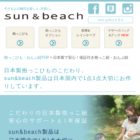
子どもとの毎日を楽しく､大切に｡
style galleryを見る
抱っこひも
防寒&
マザーズバッグ
抱っこひも
オプション
レインケープ
&グッズ
NEW
抱っこひも・おんぶ紐TOP
> 日本製で安心！保証付き抱っこ紐・おんぶ紐
日本製抱っこひものこだわり。
sun&beach製品は日本国内で1点1点大切にお作
りしています。