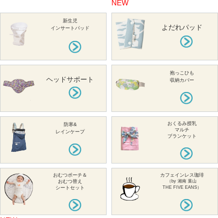
NEW
新生児
よだれパッド
インサートパッド
抱っこひも
ヘッドサポート
収納カバー
おくるみ授乳
防寒&
マルチ
レインケープ
ブランケット
おむつポーチ＆
カフェインレス珈琲
おむつ替え
（by 湘南 葉山
シートセット
THE FIVE EANS）