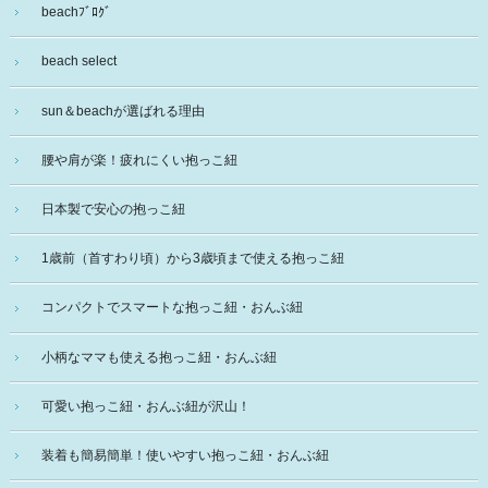
beachﾌﾞﾛｸﾞ
beach select
sun＆beachが選ばれる理由
腰や肩が楽！疲れにくい抱っこ紐
日本製で安心の抱っこ紐
1歳前（首すわり頃）から3歳頃まで使える抱っこ紐
コンパクトでスマートな抱っこ紐・おんぶ紐
小柄なママも使える抱っこ紐・おんぶ紐
可愛い抱っこ紐・おんぶ紐が沢山！
装着も簡易簡単！使いやすい抱っこ紐・おんぶ紐